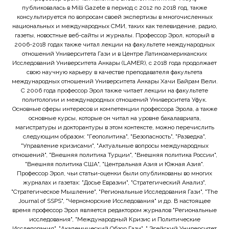
публиковалась в Milli Gazete в период с 2012 по 2018 год, также
консультируется по вопросам своей экспертизы в многочисленных
национальных и международных СМИ, таких как телевидение, радио,
газеты, новостные веб-сайты и журналы. Профессор Эрол, который в
2006-2018 годах также читал лекции на факультете международных
отношений Университета Гази и в Центре Латиноамериканских
Исследований Университета Анкары (LAMER), с 2018 года продолжает
свою научную карьеру в качестве преподавателя факультета
международных отношений Университета Анкары Хачи Байрам Вели.
С 2006 года профессор Эрол также читает лекции на факультете
политологии и международных отношений Университета Уфук.
Основные сферы интересов и компетенции профессора Эрола, а также
основные курсы, которые он читал на уровне бакалавриата,
магистратуры и докторантуры в этом контексте, можно перечислить
следующим образом: "Геополитика", "Безопасность", "Разведка",
"Управление кризисами", "Актуальные вопросы международных
отношений", "Внешняя политика Турции", "Внешняя политика России",
"Внешняя политика США", "Центральная Азия и Южная Азия".
Профессор Эрол, чьи статьи-оценки были опубликованы во многих
журналах и газетах: "Досье Евразии", "Стратегический Анализ",
"Стратегическое Мышление", "Региональные Исследования Гази", "The
Journal of SSPS", "Черноморские Исследования" и др. В настоящее
время профессор Эрол является редактором журналов "Региональные
исследования", "Международный Кризис и Политические
Исследования", "Академический Обзор Гази", " Эгейский Университет