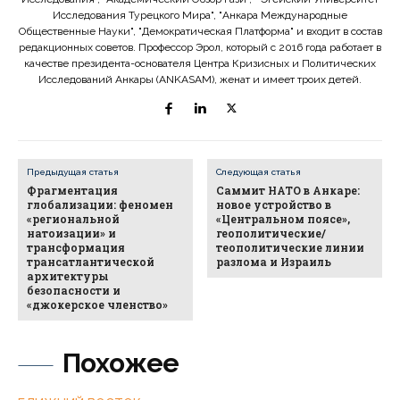
Исследования Турецкого Мира", "Анкара Международные
Общественные Науки", "Демократическая Платформа" и входит в состав
редакционных советов. Профессор Эрол, который с 2016 года работает в
качестве президента-основателя Центра Кризисных и Политических
Исследований Анкары (ANKASAM), женат и имеет троих детей.
Предыдущая статья
Следующая статья
Фрагментация
Саммит НАТО в Анкаре:
глобализации: феномен
новое устройство в
«региональной
«Центральном поясе»,
натоизации» и
геополитические/
трансформация
теополитические линии
трансатлантической
разлома и Израиль
архитектуры
безопасности и
«джокерское членство»
Похожее