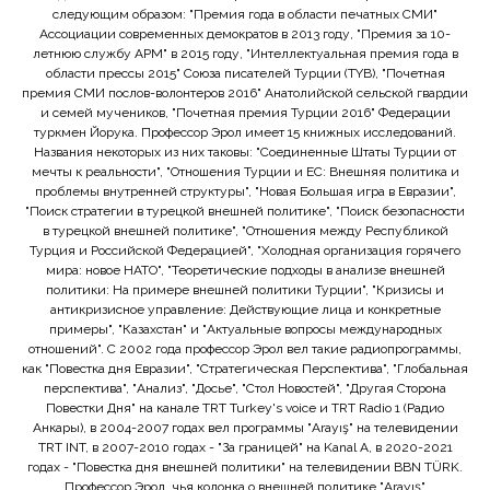
следующим образом: "Премия года в области печатных СМИ"
Ассоциации современных демократов в 2013 году, "Премия за 10-
летнюю службу APM" в 2015 году, "Интеллектуальная премия года в
области прессы 2015" Союза писателей Турции (TYB), "Почетная
премия СМИ послов-волонтеров 2016" Анатолийской сельской гвардии
и семей мучеников, "Почетная премия Турции 2016" Федерации
туркмен Йорука. Профессор Эрол имеет 15 книжных исследований.
Названия некоторых из них таковы: "Соединенные Штаты Турции от
мечты к реальности", "Отношения Турции и ЕС: Внешняя политика и
проблемы внутренней структуры", "Новая Большая игра в Евразии",
"Поиск стратегии в турецкой внешней политике", "Поиск безопасности
в турецкой внешней политике", "Отношения между Республикой
Турция и Российской Федерацией", "Холодная организация горячего
мира: новое НАТО", "Теоретические подходы в анализе внешней
политики: На примере внешней политики Турции", "Кризисы и
антикризисное управление: Действующие лица и конкретные
примеры", "Казахстан" и "Актуальные вопросы международных
отношений". С 2002 года профессор Эрол вел такие радиопрограммы,
как "Повестка дня Евразии", "Стратегическая Перспектива", "Глобальная
перспектива", "Анализ", "Досье", "Стол Новостей", "Другая Сторона
Повестки Дня" на канале TRT Turkey's voice и TRT Radio 1 (Радио
Анкары), в 2004-2007 годах вел программы "Arayış" на телевидении
TRT INT, в 2007-2010 годах - "За границей" на Kanal A, в 2020-2021
годах - "Повестка дня внешней политики" на телевидении BBN TÜRK.
Профессор Эрол, чья колонка о внешней политике "Arayış"