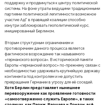
поддержку и продвинуться к центру политической
системы. На фоне утраты ведущими традиционными
партиями политической легитимности возможное
участие АдГ в правящей коалиции способно
изнутри заблокировать геополитический курс,
инициированный Берлином.
Вторым структурным ограничением и
противоречием данного процесса является
фактическое возрождение так называемого
«германского вопроса». В исторической памяти
Европы «германский вопрос» по-прежнему связан с
необходимостью удерживать крупнейшую державу
континента под контролем и не допустить
превращения Германии в угрозу для её соседей.
Хотя Берлин представляет нынешнее
перевооружение как проявление готовности
«самоотверженно служить Европе», в таких
столицах, как Париж, Варшава и Лондон, всё