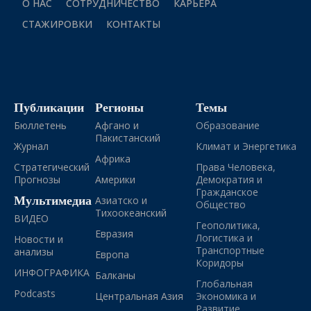
О НАС
СОТРУДНИЧЕСТВО
КАРЬЕРА
СТАЖИРОВКИ
КОНТАКТЫ
Публикации
Регионы
Темы
Бюллетень
Афгано и
Образование
Пакистанский
Журнал
Климат и Энергетика
Африка
Стратегический
Права Человека,
Прогнозы
Америки
Демократия и
Гражданское
Мультимедиа
Азиатско и
Общество
Тихоокеанский
ВИДЕО
Геополитика,
Евразия
Логистика и
Новости и
Транспортные
анализы
Европа
Коридоры
ИНФОГРАФИКА
Балканы
Глобальная
Podcasts
Центральная Азия
Экономика и
Развитие