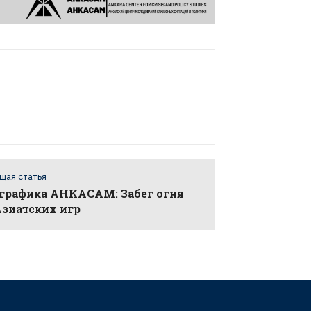
щая статья
графика AHKACAM: Забег огня
Азиатских игр