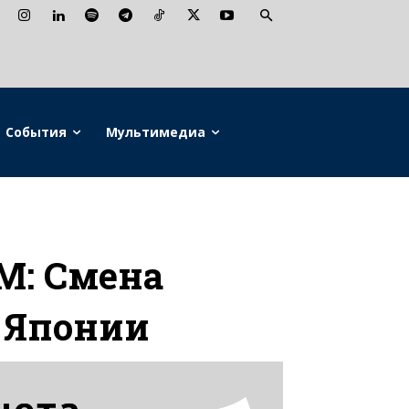
События
Мультимедиа
M: Смена
 Японии