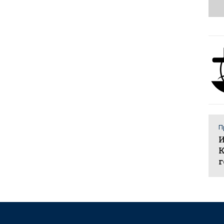
П
И
К
г