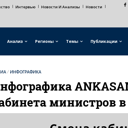
ество
Интервью
Новости И Анализы
Новости
Анализ
Регионы
Темы
Публикации
ДИА
ИНФОГРАФИКА
нфографика ANKASA
абинета министров в