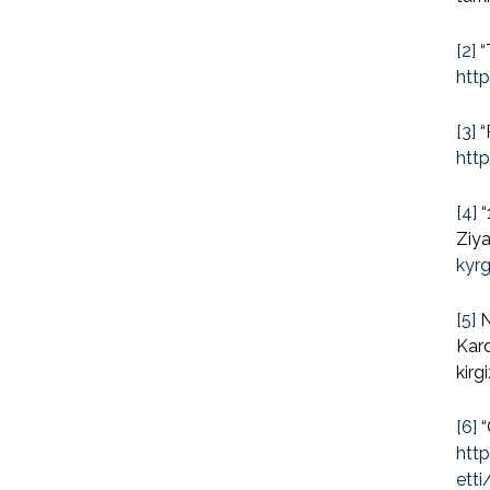
[2]
“
htt
[3]
“
htt
[4]
“
Ziya
kyr
[5]
N
Kard
kirg
[6]
“
htt
etti