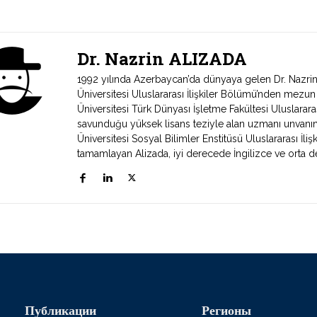
Dr. Nazrin ALIZADA
1992 yılında Azerbaycan’da dünyaya gelen Dr. Nazri
Üniversitesi Uluslararası İlişkiler Bölümü’nden mezun
Üniversitesi Türk Dünyası İşletme Fakültesi Uluslarara
savunduğu yüksek lisans teziyle alan uzmanı unvanın
Üniversitesi Sosyal Bilimler Enstitüsü Uluslararası İli
tamamlayan Alizada, iyi derecede İngilizce ve orta 
Публикации
Регионы