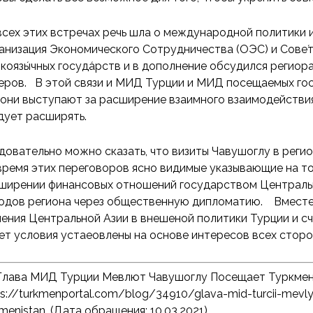
всех этих встречах речь шла о международной политики 
анизация Экономического Сотрудничества (ОЭС) и Сове́т
коязы́чных госуда́рств и в дополнение обсудился региора
еров. В этой связи и МИД Турции и МИД посещаемых гос
 они выступают за расширение взаимного взаимодействи
дует расширять.
довательно можно сказать, что визиты Чавушоглу в реги
время этих переговоров ясно видимые указывающие на то
ширении финансовых отношений государством Центральн
одов региона через общественную дипломатию. Вместе 
чения Центральной Азии в внешеной политики Турции и с
ет условия устаеовлены на основе интересов всех сторо
Глава МИД Турции Мевлют Чавушоглу Посещает Туркмен
ps://turkmenportal.com/blog/34910/glava-mid-turcii-mevl
menistan, (Дата обращения: 10.03.2021).