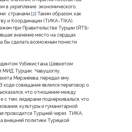
ом в укрепление экономического,
ями странами.
[2]
Таким образом, как
тву и Координации (ТИКА-TİKA),
ежем при Правительстве Турции (ЙТБ-
ившая значение место на сердцах
ла бы сделать возможным понести
зидентом Узбекистана Шевкетом
ей МИД Турции. Чавушоглу,
вкета Мирзиёева, передал ему
В ходе совещания являлся переговор о
ысказался, что отношение между
 с тем, лидерами подчеркивалься, что
ования, культуры и гуманитарной
ая проводится Турцией через ТИКА,
та внешней политики Турецкой