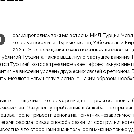
Р
еализировались важные встречи МИД Турции Мевлю
который посетили Туркменистан, Узбекистан и Кыр
2021г. Это посещения точно показывая важности Ц
публикой Турции, а также выдвинуло растущее влияние Т
ется Турцией, которая реализовывает эффективную внеш
вития на высоеий уровень дружеских связей с регионом. 
иты Мевлюта Чавушоглу в регионе. Таким образом, необ
амках посещения о, которых речь идет первая остановка
кменистан. Чавушоглу, прибывший в Ашкабат, по пригла
едова после привести венока на помятник независимост
легами рассматривал способы развития соотрудничеств
звестно, что сторонами значительное внимание также у