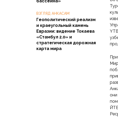
бассейна»
Тур
кул
ВЗГЛЯД АНКАСАМ
изв
Геополитический реализм
Упр
и краеугольный камень
Евразии: видение Токаева
YTB
«Стамбул 2.0» и
узб
стратегическая дорожная
про
карта мира
При
Мир
поб
при
раз
Анк
они
пом
ЙТБ
Рес