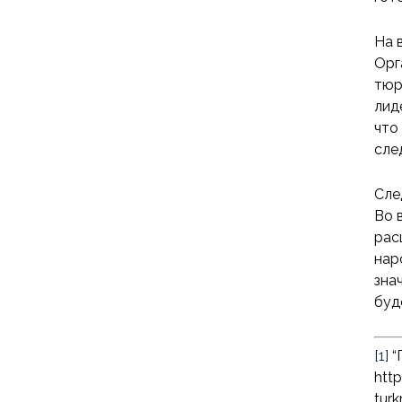
На 
Орг
тюр
лид
что
сле
Сле
Во 
рас
нар
зна
буд
[1]
“
htt
turk