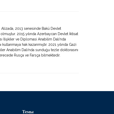
n Alizada, 2013 senesinde Bakü Devlet
 olmuştur. 2015 yılında Azerbaycan Devlet İktisat
sı İlişkiler ve Diplomasi Anabilim Dalı’nda
ı kullanmaya hak kazanmıştır. 2021 yılında Gazi
şkiler Anabilim Dalı’nda sunduğu tezle doktorasını
derecede Rusça ve Farsça bilmektedir.
Темы