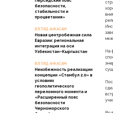
Персидский пояс
стр
безопасности,
хор
стабильности и
вни
процветания»
рел
Инс
ВЗГЛЯД АНКАСАМ
зав
Новая центробежная сила
мкж
Евразии: региональная
интеграция на оси
На 
Узбекистан–Кыргызстан
спо
эне
ВЗГЛЯД АНКАСАМ
сущ
Неизбежность реализации
концепции «Стамбул 2.0» в
условиях
Пос
геополитического
сде
переломного момента и
вст
«Расширенный пояс
уча
безопасности
Черноморского
Во 