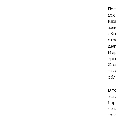
Пос
10.
Каз
зая
«Кы
стр
дея
В д
вре
Фон
так
обл
В т
вст
бор
рег
гот