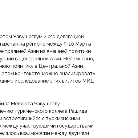
том Чавушоглум и его делегацией,
гызстан на регионе между 5-10 Марта
ентральней Азии на внешней политики
урции в Централной Азии. Несомненно,
нюю политику в Центральной Азии,
В этом контексте, можно анализировать
ходимо исследование этих визитов МИД
 была Мевлюта Чавушоглу –
шению туркменского коллега Рашида
и встретившийся с туркменскими
а между участвуюшими государствами.
делялось взаимосвязи между двумями