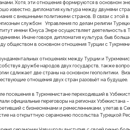
анами. Хотя, эти отношения формируются в основном эне
ошо известно, дипломатия культура между двумями стра
мания с внешнными политикими странов. В связи с этой в
игиозным службом Управления по делам религии Турецкой
титут имени Юнуса Эмре осуществляет деятельность в Т
едениями. Иначе говоря, дипломатия культура, быв больш
ду обществом в основном отношения Турции с Тукрмени
фундаментальных отношениях между Турции и Туркменис
собствуя дружбе народов двух государств, также вопро
ргии сдлижает две страны на основном геополитики. Визи
ествующие отнощения двух стран разовьёт на будущее.
ле посешения в Туркменистане переходивший в Узбекиста
лали официальные переговоры на регионах Узбекистана – 
ретивший с бизнесменами и ремесленниками, улетав в Се
стие на открыттную серамонию посольства Турецкой Рес
время серамонии Чавушголу выступив с своей речью бол