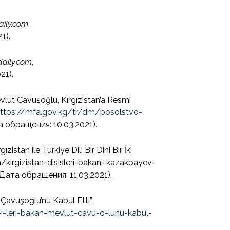
aily.com
,
1).
aily.com
,
21).
vlüt Çavuşoğlu, Kırgızistan’a Resmi
ttps://mfa.gov.kg/tr/dm/posolstvo-
а обращения: 10.03.2021).
istan ile Türkiye Dili Bir Dini Bir İki
a/kirgizistan-disisleri-bakani-kazakbayev-
, (Дата обращения: 11.03.2021).
Çavuşoğlu’nu Kabul Etti”,
i-leri-bakan-mevlut-cavu-o-lunu-kabul-