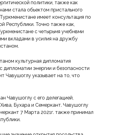
ргитической политики, также как
нами стала обьектом пристального
 Туркменистане имеет консультация по
 Республики. Точно также как,
уркменистане с четырьмя учебнвми
ими вкладами в усилия на дружбу
станом.
таном культурная дипломатия
с дипломатии энергии и безопасности
т Чавушоглу указывает на то, что
н Чавушоглу с его делегацией,
Хива, Бухара и Семеркант. Чавушоглу
меркант 7 Марта 2021г. также принимал
публики.
ьшие значение открытия посольства