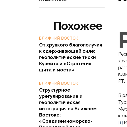
Похожее
БЛИЖНИЙ ВОСТОК
От хрупкого благополучия
к сдерживающей силе:
Рес
геополитические тиски
хоч
Кувейта и «Стратегия
раз
щита и моста»
виз
РТ.
БЛИЖНИЙ ВОСТОК
Структурное
В р
урегулирование и
Тур
геополитическая
интеграция на Ближнем
Мер
Востоке:
кол
«Средиземноморско-
[1]
И