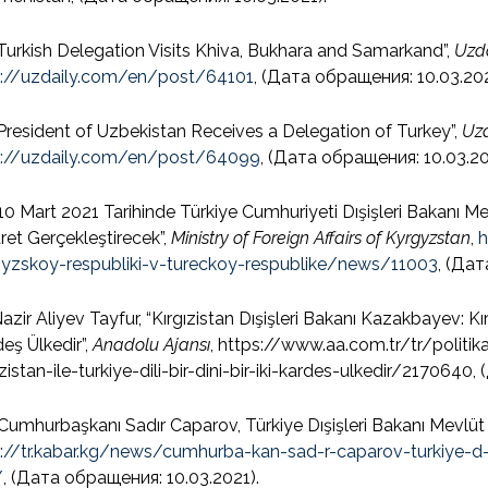
Turkish Delegation Visits Khiva, Bukhara and Samarkand”,
Uzd
p://uzdaily.com/en/post/64101
, (Дата обращения: 10.03.202
President of Uzbekistan Receives a Delegation of Turkey”,
Uzd
p://uzdaily.com/en/post/64099
, (Дата обращения: 10.03.20
10 Mart 2021 Tarihinde Türkiye Cumhuriyeti Dışişleri Bakanı Me
ret Gerçekleştirecek”,
Ministry of Foreign Affairs of Kyrgyzstan
,
h
gyzskoy-respubliki-v-tureckoy-respublike/news/11003
, (Дат
azir Aliyev Tayfur, “Kırgızistan Dışişleri Bakanı Kazakbayev: Kırgız
eş Ülkedir”,
Anadolu Ajansı
, https://www.aa.com.tr/tr/politik
izistan-ile-turkiye-dili-bir-dini-bir-iki-kardes-ulkedir/2170640
Cumhurbaşkanı Sadır Caparov, Türkiye Dışişleri Bakanı Mevlüt 
p://tr.kabar.kg/news/cumhurba-kan-sad-r-caparov-turkiye-d-
/
, (Дата обращения: 10.03.2021).