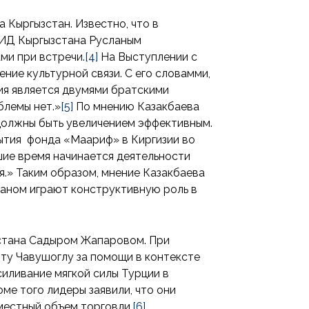
 Кыргызстан. Известно, что в
 МИД Кыргызстана Русланым
ми при встречи.
[4]
На Выступлении с
ние культурной связи. С его словамми,
гия является двумями братскими
блемы нет.»
[5]
По мнению Казакбаева
должны быть увеличением эффективным.
рытия фонда «Маариф» в Киргизии во
шие время начинается деятельности
я.» Таким образом, мнение Казакбаева
таном играют конструктивную роль в
зстана Садыром Жапаровом. При
у Чавушоглу за помощи в контексте
силивание мягкой силы Турции в
ме того лидеры заявили, что они
местный объем торговли.
[6]