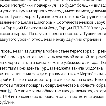
ецкой Республики, подчеркнул, что будет большим вклад
ьтурного и гуманитарного соотрудничества между двум
естно Турция, через Турецкое Агентство по Сотрудничес
авление по Делам Диаспоры и Соотечественников Заруб
) и Турецкий Религиозный Фонд Турции (ТДВ-TDV) получ
екского народа. По случаю нового посольста Турции мог
двиутого уровня отношений между двумями странами.
 посешений Чавушоглу в Узбекистане переговора с Пре
зиёевом в 9 марта 2021 г. являлся самой важной встреч
лагодорив за гостипримательство узбекского лидера Ше
ветствия Президента Турции Реджепа Тайипа Эрдогана. 
витии отношения между странами, а также Мирзиёевым в
арой и Ташкентом имеет стратегическое значение. Вместе
 готовы также поощрять cодрудничество в области образ
ощи.
[3]
В связи с этим, общественная дипломатия, котор
. ТДВ интенсивно использовается в качестве инструмен
рублики.