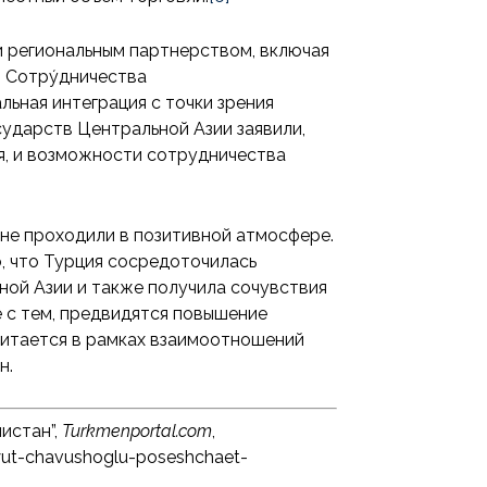
и региональным партнерством, включая
 Сотру́дничества
льная интеграция с точки зрения
ударств Центральной Азии заявили,
я, и возможности сотрудничества
оне проходили в позитивной атмосфере.
, что Турция сосредоточилась
ой Азии и также получила сочувствия
с тем, предвидятся повышение
читается в рамках взаимоотношений
н.
истан”,
Turkmenportal.com
,
yut-chavushoglu-poseshchaet-