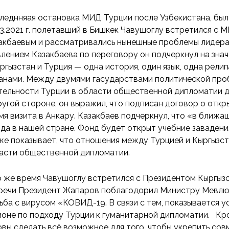
леднняая остановка МИД Турции после Узбекистана, была
03.2021 г. полетавший в Бишкек Чавушоглу встретился с
акбаевым и рассматривались нынешные проблемы лидера
влением Казакбаева по переговору он подчеркнул на значе
ргызстан и Турция — одна история, один язык, одна рели
анами. Между двумями гасударствами политической про
тельности Турции в области общественной дипломатии 
ругой стороне, он выражил, что подписан договор о отк
мя визита в Анкару. Казакбаев подчеркнул, что «в ближа
да в нашей стране. Фонд будет открыт учебние завадени
же показывает, что отношения между Турцией и Кыргызс
асти общественной дипломатии.
о же время Чавушоглу встретился с Президентом Кыргы
речи Президент Жапаров поблагодорил Министру Мевлют
ьба с вирусом «КОВИД-19. В связи с тем, показывается у
ионе по подходу Турции к гуманитарной дипломатии. Кро
овы сделать всё возможное для того, чтобы укрепить сов