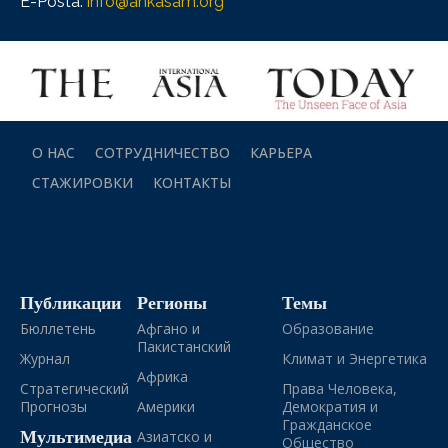
E-Posta:
info@ankasam.org
О НАС
СОТРУДНИЧЕСТВО
КАРЬЕРА
СТАЖИРОВКИ
КОНТАКТЫ
Публикации
Регионы
Темы
Бюллетень
Афгано и
Образование
Пакистанский
Журнал
Климат и Энергетика
Африка
Стратегический
Права Человека,
Прогнозы
Америки
Демократия и
Гражданское
Мультимедиа
Азиатско и
Общество