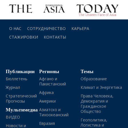
О НАС
СОТРУДНИЧЕСТВО
КАРЬЕРА
СТАЖИРОВКИ
КОНТАКТЫ
Публикации
Регионы
Темы
Бюллетень
Афгано и
Образование
Пакистанский
Журнал
Климат и Энергетика
Африка
Стратегический
Права Человека,
Прогнозы
Америки
Демократия и
Гражданское
Мультимедиа
Азиатско и
Общество
Тихоокеанский
ВИДЕО
Геополитика,
Евразия
Логистика и
Новости и