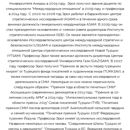
Университете Анкары в 2005 году, Эрол получил звание доцента по
специальности "Международные отношения" в 2009 году и профессора
в 2014 году. С 2000 по 2006 год Эрол работал в Евразийском центре
стратегических исследований (ASAM) и в течение одного срока
занимал должность генерального координатора ASAM. В 2009 году он
стал президентом-основателем и членом совета директоров Института
стратегического мышления (SDE). Он также является президентом-
основателем Исследовательского центра международной стратегии и
безопасности (USGAM) и президентом Института международных
отношений Центра стратегических исследований Новой Турции
(YTSAM). Профессор Эрол также занимал должность директора Центра
стратегических исследований Университета Гази (GAZISAM). В 2007
году профессор Эрол получил "Премию за заслуги перед турецким
миром" от Турецкого фонда писателей и художников мира (TÜRKSAV), а
также многочисленные награды за свои научные исследования и
деятельность в СМИ. Некоторые из них можно перечислить
следующим образом: "Премия года в области печатных СМИ"
Ассоциации современных демократов в 2013 году, "Премия за 10-
летнюю службу APM" в 2015 году, "Интеллектуальная премия года в
области прессы 2015" Союза писателей Турции (TYB), "Почетная
премия СМИ послов-волонтеров 2016" Анатолийской сельской гвардии
и семей мучеников, "Почетная премия Турции 2016" Федерации
туркмен Йорука. Профессор Эрол имеет 15 книжных исследований.
Названия некоторых из них таковы: "Соединенные Штаты Турции от
мечты к реальности", "Отношения Турции и ЕС: Внешняя политика и