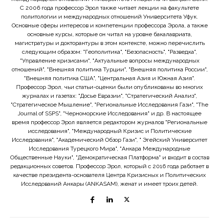
С 2006 года профессор Эрол также читает лекции на факультете
политологии и международных отношений Университета Уфук.
Основные сферы интересов и компетенции профессора Эрола, а также
основные курсы, которые он читал на уровне бакалавриата,
магистратуры и докторантуры в этом контексте, можно перечислить
следующим образом: "Геополитика", "Безопасность", "Разведка",
"Управление кризисами", "Актуальные вопросы международных
отношений", "Внешняя политика Турции", "Внешняя политика России",
"Внешняя политика США", "Центральная Азия и Южная Азия".
Профессор Эрол, чьи статьи-оценки были опубликованы во многих
журналах и газетах: "Досье Евразии", "Стратегический Анализ",
"Стратегическое Мышление", "Региональные Исследования Гази", "The
Journal of SSPS", "Черноморские Исследования" и др. В настоящее
время профессор Эрол является редактором журналов "Региональные
исследования", "Международный Кризис и Политические
Исследования", "Академический Обзор Гази", " Эгейский Университет
Исследования Турецкого Мира", "Анкара Международные
Общественные Науки", "Демократическая Платформа" и входит в состав
редакционных советов. Профессор Эрол, который с 2016 года работает в
качестве президента-основателя Центра Кризисных и Политических
Исследований Анкары (ANKASAM), женат и имеет троих детей.