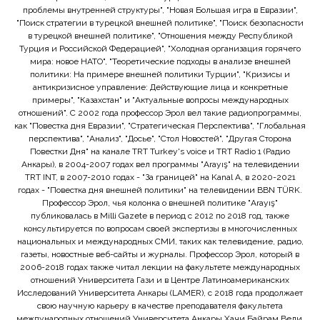
проблемы внутренней структуры", "Новая Большая игра в Евразии",
"Поиск стратегии в турецкой внешней политике", "Поиск безопасности
в турецкой внешней политике", "Отношения между Республикой
Турция и Российской Федерацией", "Холодная организация горячего
мира: новое НАТО", "Теоретические подходы в анализе внешней
политики: На примере внешней политики Турции", "Кризисы и
антикризисное управление: Действующие лица и конкретные
примеры", "Казахстан" и "Актуальные вопросы международных
отношений". С 2002 года профессор Эрол вел такие радиопрограммы,
как "Повестка дня Евразии", "Стратегическая Перспектива", "Глобальная
перспектива", "Анализ", "Досье", "Стол Новостей", "Другая Сторона
Повестки Дня" на канале TRT Turkey's voice и TRT Radio 1 (Радио
Анкары), в 2004-2007 годах вел программы "Arayış" на телевидении
TRT INT, в 2007-2010 годах - "За границей" на Kanal A, в 2020-2021
годах - "Повестка дня внешней политики" на телевидении BBN TÜRK.
Профессор Эрол, чья колонка о внешней политике "Arayış"
публиковалась в Milli Gazete в период с 2012 по 2018 год, также
консультируется по вопросам своей экспертизы в многочисленных
национальных и международных СМИ, таких как телевидение, радио,
газеты, новостные веб-сайты и журналы. Профессор Эрол, который в
2006-2018 годах также читал лекции на факультете международных
отношений Университета Гази и в Центре Латиноамериканских
Исследований Университета Анкары (LAMER), с 2018 года продолжает
свою научную карьеру в качестве преподавателя факультета
международных отношений Университета Анкары Хачи Байрам Вели.