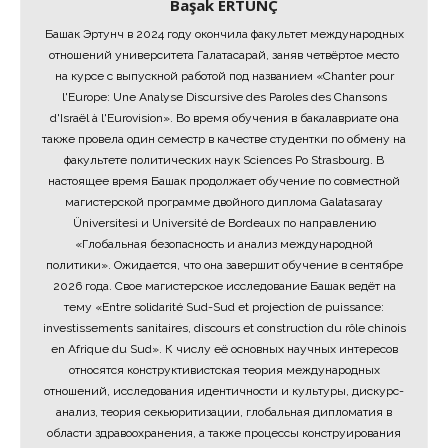
Başak ERTUNÇ
Башак Эртунч в 2024 году окончила факультет международных
отношений университета Галатасарай, заняв четвёртое место
на курсе с выпускной работой под названием «Chanter pour
l'Europe: Une Analyse Discursive des Paroles des Chansons
d'Israël à l'Eurovision». Во время обучения в бакалавриате она
также провела один семестр в качестве студентки по обмену на
факультете политических наук Sciences Po Strasbourg. В
настоящее время Башак продолжает обучение по совместной
магистерской программе двойного диплома Galatasaray
Üniversitesi и Université de Bordeaux по направлению
«Глобальная безопасность и анализ международной
политики». Ожидается, что она завершит обучение в сентябре
2026 года. Свое магистерское исследование Башак ведёт на
тему «Entre solidarité Sud-Sud et projection de puissance:
investissements sanitaires, discours et construction du rôle chinois
en Afrique du Sud». К числу её основных научных интересов
относятся конструктивистская теория международных
отношений, исследования идентичности и культуры, дискурс-
анализ, теория секьюритизации, глобальная дипломатия в
области здравоохранения, а также процессы конструирования