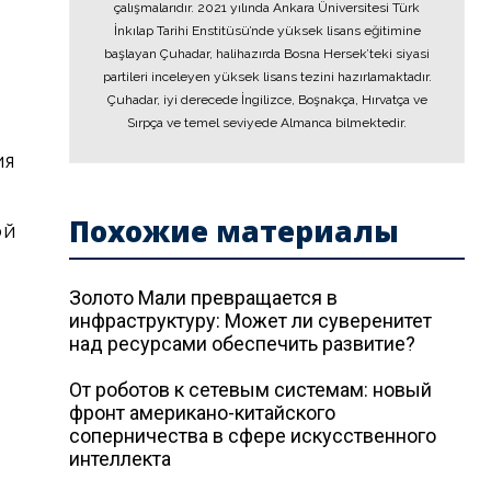
çalışmalarıdır. 2021 yılında Ankara Üniversitesi Türk
İnkılap Tarihi Enstitüsü’nde yüksek lisans eğitimine
başlayan Çuhadar, halihazırda Bosna Hersek’teki siyasi
partileri inceleyen yüksek lisans tezini hazırlamaktadır.
Çuhadar, iyi derecede İngilizce, Boşnakça, Hırvatça ve
Sırpça ve temel seviyede Almanca bilmektedir.
ия
Похожие материалы
ой
Золото Мали превращается в
инфраструктуру: Может ли суверенитет
над ресурсами обеспечить развитие?
От роботов к сетевым системам: новый
фронт американо-китайского
соперничества в сфере искусственного
интеллекта