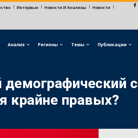
ество
Интервью
Новости И Анализы
Новости
Анализ
Регионы
Темы
Публикации
 демографический с
я крайне правых?