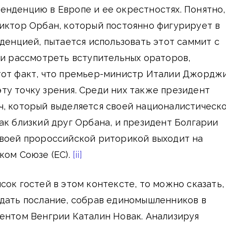
нденцию в Европе и ее окрестностях. Понятно,
иктор Орбан, который постоянно фигурирует в
нденцией, пытается использовать этот саммит с
ли рассмотреть вступительных ораторов,
тот факт, что премьер-министр Италии Джордж
у точку зрения. Среди них также президент
ч, который выделяется своей националистическ
ак близкий друг Орбана, и президент Болгарии
своей пророссийской риторикой выходит на
ком Союзе (ЕС).
[ii]
сок гостей в этом контексте, то можно сказать,
едать послание, собрав единомышленников в
ентом Венгрии Каталин Новак. Анализируя