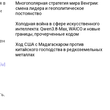
я в
Многополярная стратегия мира Венгрии:
смена лидера и геополитическое
и
постоянство
Холодная война в сфере искусственного
интеллекта: Qwen3.8-Max, WAICO и новые
границы, прочерченные кодом
ен
Ход США с Мадагаскаром против
китайского господства в редкоземельных
металлах
[iv]
й
ь,