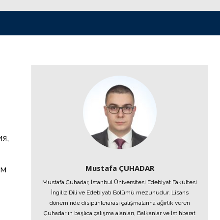
я,
Mustafa ÇUHADAR
ым
Mustafa Çuhadar, İstanbul Üniversitesi Edebiyat Fakültesi
İngiliz Dili ve Edebiyatı Bölümü mezunudur. Lisans
döneminde disiplinlerarası çalışmalarına ağırlık veren
Çuhadar'ın başlıca çalışma alanları, Balkanlar ve İstihbarat