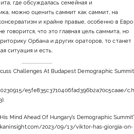
ита, где обсуждалась семейная и
ка, можно оценить саммит как саммит, на
онсерватизм и крайне правые, особенно в Евро
не говорится, что это главная цель саммита, но
риторику Орбана и других ораторов, то станет
ая ситуация и есть.
cuss Challenges At Budapest Demographic Summit”
/20230915/e5fe835c3710406fad396b2a70c5caae/c.h
3).
 His Mind Ahead Of Hungary’s Demographic Summit”
lkaninsight.com/2023/09/13/viktor-has-giorgia-on-