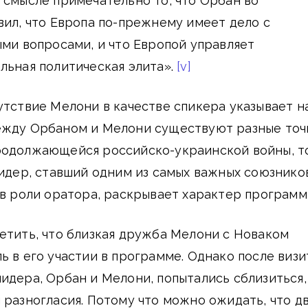
 смысле примечательно то, что Орбан во
вил, что Европа по-прежнему имеет дело с
ыми вопросами, и что Европой управляет
льная политическая элита».
[v]
утствие Мелони в качестве спикера указывает н
ежду Орбаном и Мелони существуют разные точ
родолжающейся российско-украинской войны, т
лидер, ставший одним из самых важных союзнико
 в роли оратора, раскрывает характер программ
етить, что близкая дружба Мелони с Новаком
ь в его участии в программе. Однако после визи
идера, Орбан и Мелони, попытались сблизиться,
 разногласия. Потому что можно ожидать, что д