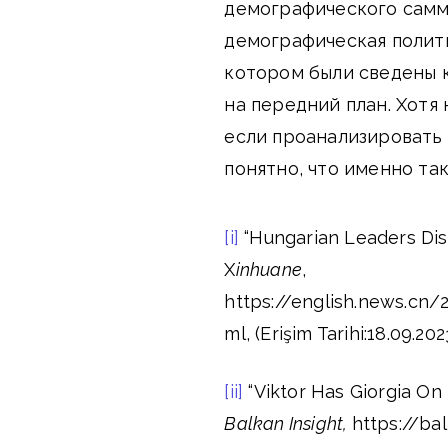
демографического самм
демографическая полити
котором были сведены к
на передний план. Хотя 
если проанализировать 
понятно, что именно так
[i]
“Hungarian Leaders Dis
X
inhuane
,
https://english.news.cn
ml, (Erişim Tarihi:18.09.202
[ii]
“Viktor Has Giorgia On
Balkan Insight,
https://ba