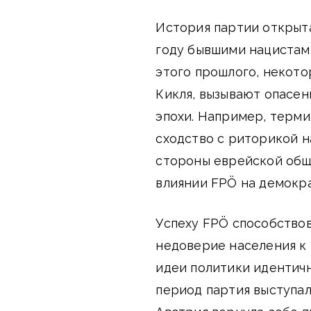
История партии открыта
году бывшими нацистам
этого прошлого, некот
Кикля, вызывают опасен
эпохи. Например, терми
сходство с риторикой н
стороны еврейской общи
влиянии FPÖ на демокра
Успеху FPÖ способство
недоверие населения к
идеи политики идентичн
период партия выступал