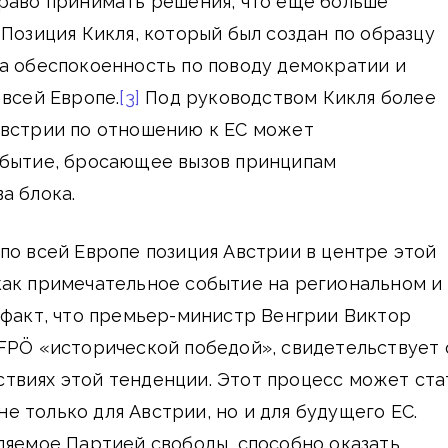
право принимать решения, что еще больше
 Позиция Кикля, который был создан по образцу
а обеспокоенность по поводу демократии и
 всей Европе.
[3]
Под руководством Кикля более
Австрии по отношению к ЕС может
обытие, бросающее вызов принципам
а блока.
по всей Европе позиция Австрии в центре этой
как примечательное событие на региональном и
 факт, что премьер-министр Венгрии Виктор
FPÖ «исторической победой», свидетельствует 
твиях этой тенденции. Этот процесс может ста
 только для Австрии, но и для будущего ЕС.
ляемое Партией свободы, способно оказать