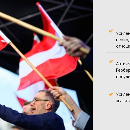
Усилен
период
отноше
Антиим
Гербер
попули
Усилен
значит