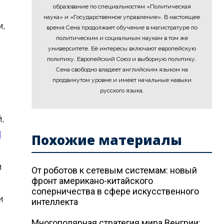
образование по специальностям «Политическая
наука» и «Государственное управление». В настоящее
м,
время Сена продолжает обучение в магистратуре по
политическим и социальным наукам в том же
университете. Её интересы включают европейскую
политику, Европейский Союз и выборную политику.
Сена свободно владеет английским языком на
продвинутом уровне и имеет начальные навыки
русского языка.
,
]
Похожие материалы
м
От роботов к сетевым системам: новый
фронт американо-китайского
соперничества в сфере искусственного
и
интеллекта
Многополярная стратегия мира Венгрии: