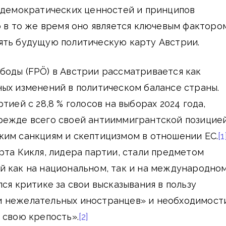
я демократических ценностей и принципов
о в то же время оно является ключевым факторо
ять будущую политическую карту Австрии.
боды (FPÖ) в Австрии рассматривается как
ых изменений в политическом балансе страны.
тией с 28,8 % голосов на выборах 2024 года,
режде всего своей антииммигрантской позицией
ким санкциям и скептицизмом в отношении ЕС.
[1
рта Кикля, лидера партии, стали предметом
й как на национальном, так и на международно
лся критике за свои высказывания в пользу
 нежелательных иностранцев» и необходимост
 свою крепость».
[2]