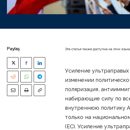
Paylaş
Эта статья также доступна на этих язык
Усиление ультраправых
изменении политическог
поляризация, антиимми
набирающие силу по все
внутреннюю политику Ав
только на национальном
(ЕС). Усиление ультрап