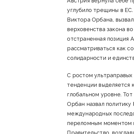
Австрия вернула себе 
углубило трещины в ЕС.
Виктора Орбана, вызвал
верховенства закона во
отстраненная позиция 
рассматриваться как с
солидарности и единств
С ростом ультраправых 
тенденции выделяется 
глобальном уровне. Тот
Орбан назвал политику 
международных последс
переломным моментом не
Правительство, возглав