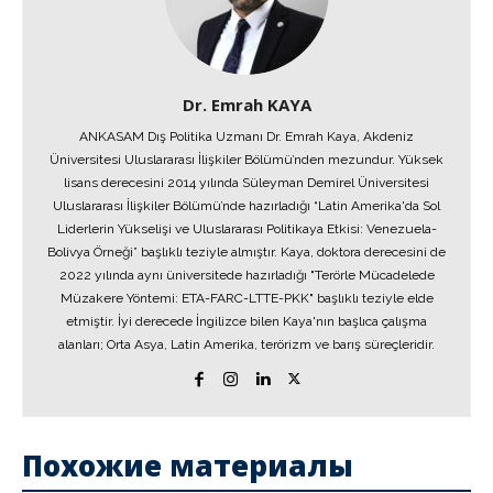
Dr. Emrah KAYA
ANKASAM Dış Politika Uzmanı Dr. Emrah Kaya, Akdeniz
Üniversitesi Uluslararası İlişkiler Bölümü’nden mezundur. Yüksek
lisans derecesini 2014 yılında Süleyman Demirel Üniversitesi
Uluslararası İlişkiler Bölümü’nde hazırladığı “Latin Amerika'da Sol
Liderlerin Yükselişi ve Uluslararası Politikaya Etkisi: Venezuela-
Bolivya Örneği” başlıklı teziyle almıştır. Kaya, doktora derecesini de
2022 yılında aynı üniversitede hazırladığı "Terörle Mücadelede
Müzakere Yöntemi: ETA-FARC-LTTE-PKK" başlıklı teziyle elde
etmiştir. İyi derecede İngilizce bilen Kaya'nın başlıca çalışma
alanları; Orta Asya, Latin Amerika, terörizm ve barış süreçleridir.
Похожие материалы