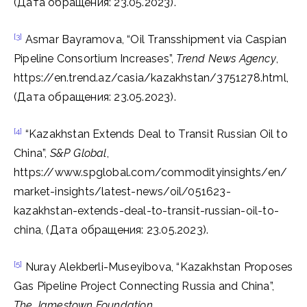
(Дата обращения: 23.05.2023).
[3]
Asmar Bayramova, “Oil Transshipment via Caspian
Pipeline Consortium Increases”,
Trend News Agency
,
https://en.trend.az/casia/kazakhstan/3751278.html,
(Дата обращения: 23.05.2023).
[4]
“Kazakhstan Extends Deal to Transit Russian Oil to
China”,
S&P Global
,
https://www.spglobal.com/commodityinsights/en/
market-insights/latest-news/oil/051623-
kazakhstan-extends-deal-to-transit-russian-oil-to-
china, (Дата обращения: 23.05.2023).
[5]
Nuray Alekberli-Museyibova, “Kazakhstan Proposes
Gas Pipeline Project Connecting Russia and China”,
The Jamestown Foundation
,