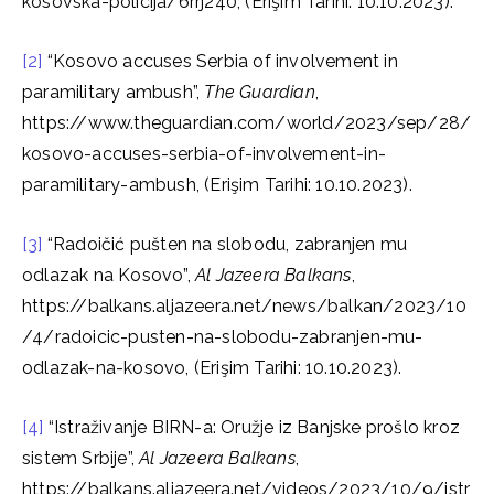
kosovska-policija/6rrj240, (Erişim Tarihi: 10.10.2023).
[2]
“Kosovo accuses Serbia of involvement in
paramilitary ambush”,
The Guardian
,
https://www.theguardian.com/world/2023/sep/28/
kosovo-accuses-serbia-of-involvement-in-
paramilitary-ambush, (Erişim Tarihi: 10.10.2023).
[3]
“Radoičić pušten na slobodu, zabranjen mu
odlazak na Kosovo”,
Al Jazeera Balkans
,
https://balkans.aljazeera.net/news/balkan/2023/10
/4/radoicic-pusten-na-slobodu-zabranjen-mu-
odlazak-na-kosovo, (Erişim Tarihi: 10.10.2023).
[4]
“Istraživanje BIRN-a: Oružje iz Banjske prošlo kroz
sistem Srbije”,
Al Jazeera Balkans
,
https://balkans.aljazeera.net/videos/2023/10/9/istr