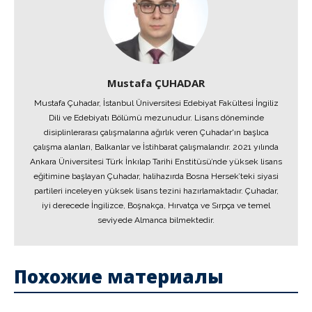
Mustafa ÇUHADAR
Mustafa Çuhadar, İstanbul Üniversitesi Edebiyat Fakültesi İngiliz
Dili ve Edebiyatı Bölümü mezunudur. Lisans döneminde
disiplinlerarası çalışmalarına ağırlık veren Çuhadar'ın başlıca
çalışma alanları, Balkanlar ve İstihbarat çalışmalarıdır. 2021 yılında
Ankara Üniversitesi Türk İnkılap Tarihi Enstitüsü’nde yüksek lisans
eğitimine başlayan Çuhadar, halihazırda Bosna Hersek’teki siyasi
partileri inceleyen yüksek lisans tezini hazırlamaktadır. Çuhadar,
iyi derecede İngilizce, Boşnakça, Hırvatça ve Sırpça ve temel
seviyede Almanca bilmektedir.
Похожие материалы