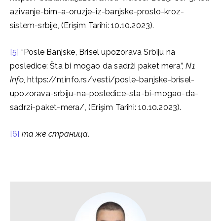
azivanje-birn-a-oruzje-iz-banjske-proslo-kroz-
sistem-srbije, (Erişim Tarihi: 10.10.2023).
[5]
“Posle Banjske, Brisel upozorava Srbiju na
posledice: Šta bi mogao da sadrži paket mera”,
N1
Info
, https://n1info.rs/vesti/posle-banjske-brisel-
upozorava-srbiju-na-posledice-sta-bi-mogao-da-
sadrzi-paket-mera/, (Erişim Tarihi: 10.10.2023).
[6]
та же страница.