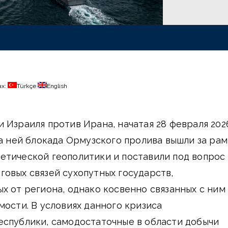
ах:
Türkçe
English
 Израиля против Ирана, начатая 28 февраля 202
за ней блокада Ормузского пролива вышли за ра
етической геополитики и поставили под вопрос
овых связей сухопутных государств,
х от региона, однако косвенно связанных с ним
мости. В условиях данного кризиса
еспублики, самодостаточные в области добычи