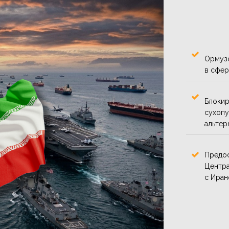
Ормузс
в сфер
Блокир
сухопу
альтер
Предос
Центра
с Иран