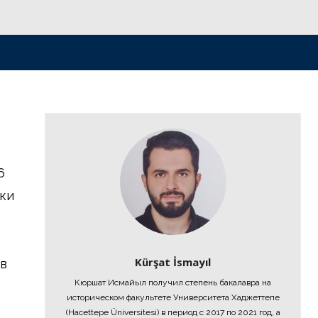
6
мки
Kürşat İsmayıl
 в
Кюршат Исмайыл получил степень бакалавра на
историческом факультете Университета Хаджеттепе
(Hacettepe Üniversitesi) в период с 2017 по 2021 год, а