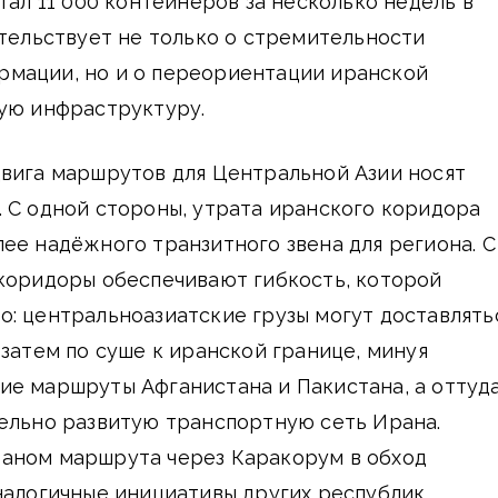
тал 11 000 контейнеров за несколько недель в
етельствует не только о стремительности
мации, но и о переориентации иранской
кую инфраструктуру.
двига маршрутов для Центральной Азии носят
 С одной стороны, утрата иранского коридора
ее надёжного транзитного звена для региона. С
 коридоры обеспечивают гибкость, которой
: центральноазиатские грузы могут доставлять
 затем по суше к иранской границе, минуя
ие маршруты Афганистана и Пакистана, а оттуд
тельно развитую транспортную сеть Ирана.
аном маршрута через Каракорум в обход
налогичные инициативы других республик