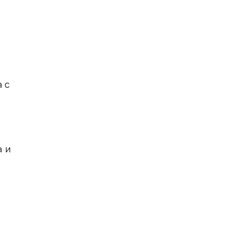
 с
а
а и