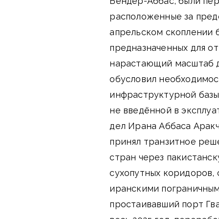
Бендер-Аббас, были пер
расположенные за пред
апрельском скоплении б
предназначенных для о
нарастающий масштаб д
обусловил необходимос
инфраструктурной базы,
не введённой в эксплуа
дел Ирана Аббаса Аракч
принял транзитное реш
стран через пакистанс
сухопутных коридоров, 
иранскими пограничными
простаивавший порт Гва