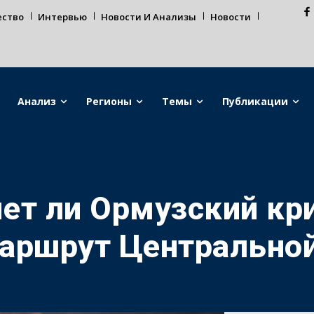
ество
Интервью
Новости И Анализы
Новости
Анализ
Регионы
Темы
Публикации
ет ли Ормузский к
аршрут Центральной