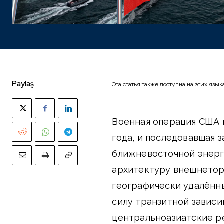
Paylaş
Эта статья также доступна на этих язык
Военная операция США и
года, и последовавшая 
ближневосточной энерг
архитектуру внешнеторг
географически удалённы
силу транзитной зависи
центральноазиатские р