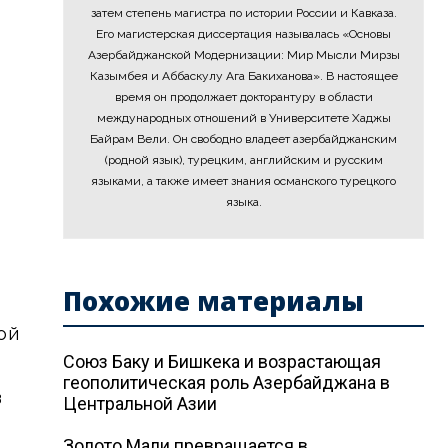
затем степень магистра по истории России и Кавказа.
Его магистерская диссертация называлась «Основы
Азербайджанской Модернизации: Мир Мысли Мирзы
Казымбея и Аббаскулу Ага Бакиханова». В настоящее
время он продолжает докторантуру в области
международных отношений в Университете Хаджы
Байрам Вели. Он свободно владеет азербайджанским
(родной язык), турецким, английским и русским
языками, а также имеет знания османского турецкого
языка.
Похожие материалы
ой
Союз Баку и Бишкека и возрастающая
геополитическая роль Азербайджана в
з
Центральной Азии
Золото Мали превращается в