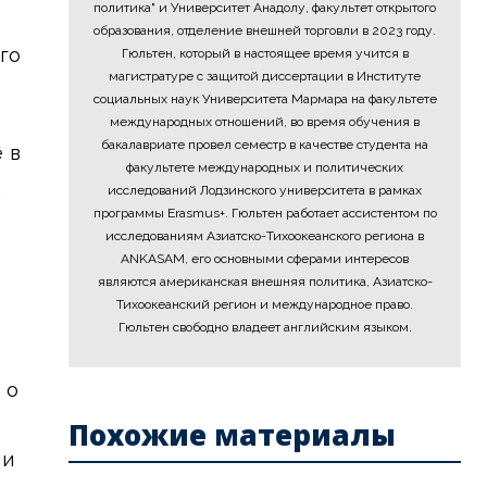
политика" и Университет Анадолу, факультет открытого
образования, отделение внешней торговли в 2023 году.
го
Гюльтен, который в настоящее время учится в
магистратуре с защитой диссертации в Институте
социальных наук Университета Мармара на факультете
международных отношений, во время обучения в
бакалавриате провел семестр в качестве студента на
 в
факультете международных и политических
,
исследований Лодзинского университета в рамках
программы Erasmus+. Гюльтен работает ассистентом по
исследованиям Азиатско-Тихоокеанского региона в
ANKASAM, его основными сферами интересов
являются американская внешняя политика, Азиатско-
Тихоокеанский регион и международное право.
Гюльтен свободно владеет английским языком.
 о
Похожие материалы
ми