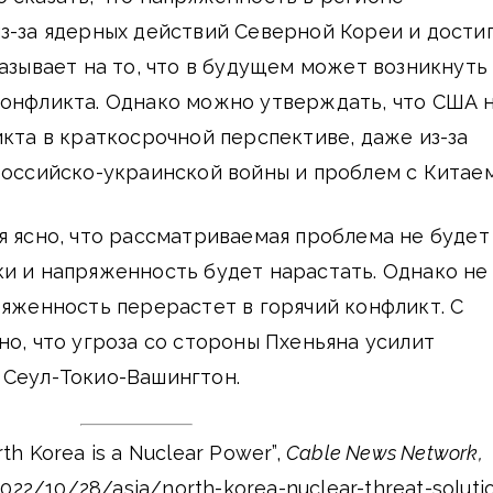
з-за ядерных действий Северной Кореи и дости
казывает на то, что в будущем может возникнуть
конфликта. Однако можно утверждать, что США 
икта в краткосрочной перспективе, даже из-за
российско-украинской войны и проблем с Китаем
я ясно, что рассматриваемая проблема не будет
и и напряженность будет нарастать. Однако не
ряженность перерастет в горячий конфликт. С
но, что угроза со стороны Пхеньяна усилит
 Сеул-Токио-Вашингтон.
rth Korea is a Nuclear Power”,
Cable News Network,
2022/10/28/asia/north-korea-nuclear-threat-soluti