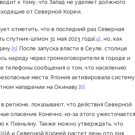
водит к тому, что Запад не уделяет должного
сходящие от Северной Кореи.
ует отметить, что в последний раз Северная
ть спутник-шпион 31 мая 2023 года
[4]
, но, как
ачу.
[5]
После запуска власти в Сеуле, столице
сь народу через громкоговорители в городе и
е телефоны сообщения о том, что населению
безопасные места. Япония активировала систему
тном нападении на Окинаву.
[6]
в регионе, показывают, что действия Северной
ые опасения. Конечно, из-за этого ужесточаетс
о к Пхеньяну. Также можно утверждать, что
ША и Северной Кореей растет день ото дня.