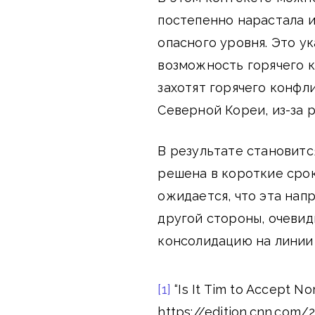
постепенно нарастала и
опасного уровня. Это у
возможность горячего 
захотят горячего конфл
Северной Кореи, из-за 
В результате становитс
решена в короткие срок
ожидается, что эта нап
другой стороны, очевид
консолидацию на линии
[1]
“Is It Tim to Accept No
https://edition.cnn.com/