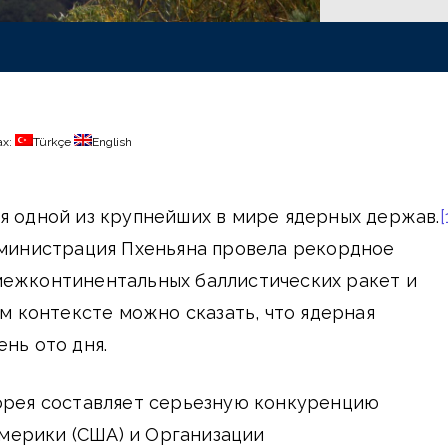
ах:
Türkçe
English
я одной из крупнейших в мире ядерных держав.
[
дминистрация Пхеньяна провела рекордное
межконтинентальных баллистических ракет и
м контексте можно сказать, что ядерная
ень ото дня.
Корея составляет серьезную конкуренцию
ерики (США) и Организации