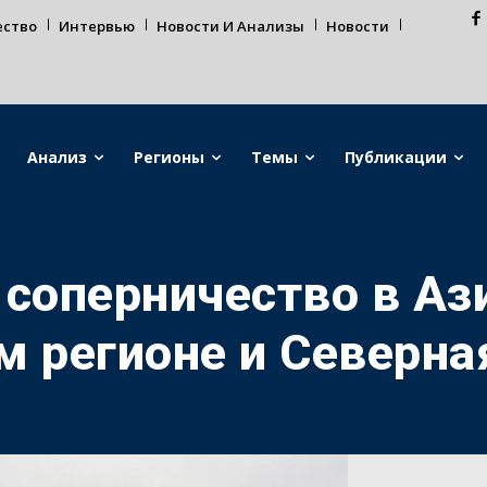
ество
Интервью
Новости И Анализы
Новости
Анализ
Регионы
Темы
Публикации
 соперничество в Аз
м регионе и Северна