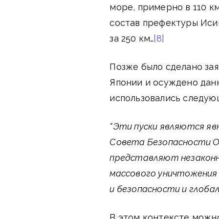
море, примерно в 110 км
состав префектуры Исик
за 250 км…
[8]
Позже было сделано за
Японии и осуждено данн
использовались следую
“Эти пуски являются я
Совета Безопасности О
представляют незаконн
массового уничтожения 
и безопасности и глоба
В этом контексте можно