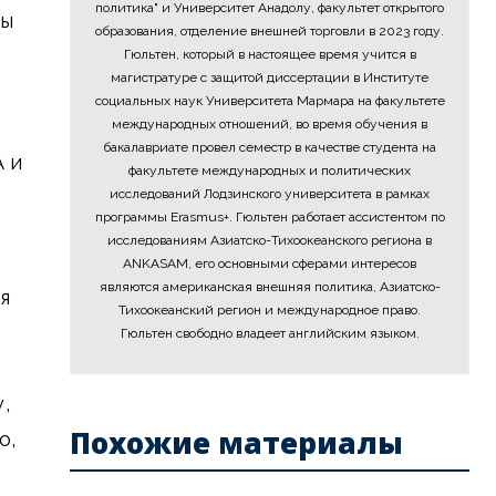
политика" и Университет Анадолу, факультет открытого
ны
образования, отделение внешней торговли в 2023 году.
Гюльтен, который в настоящее время учится в
магистратуре с защитой диссертации в Институте
социальных наук Университета Мармара на факультете
международных отношений, во время обучения в
бакалавриате провел семестр в качестве студента на
 и
факультете международных и политических
исследований Лодзинского университета в рамках
программы Erasmus+. Гюльтен работает ассистентом по
исследованиям Азиатско-Тихоокеанского региона в
ANKASAM, его основными сферами интересов
являются американская внешняя политика, Азиатско-
я
Тихоокеанский регион и международное право.
Гюльтен свободно владеет английским языком.
,
Похожие материалы
о,