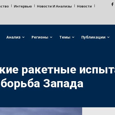
ество
Интервью
Новости И Анализы
Новости
Анализ
Регионы
Темы
Публикации
кие ракетные испыт
 борьба Запада