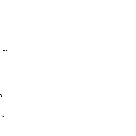
ть,
в
го