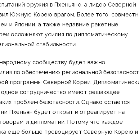
спытаний оружия в Пхеньяне, а лидер Северной
вил Южную Корею врагом. Более того, совмест
еи и Японии, а также недавние ракетные
реи осложняют усилия по дипломатическому
гиональной стабильности.
народному сообществу будет важно
силия по обеспечению региональной безопаснос
ной программы Северной Кореи. Дипломатическ
родное сотрудничество имеют решающее
аких проблем безопасности. Однако остается
ени Пхеньян будет открыт и отреагирует на
еговорам и дипломатии. Потому что каждое
ока еще больше провоцирует Северную Корею и