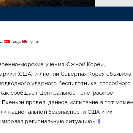
ах:
Türkçe
English
 военно-морские учения Южной Кореи,
рики (США) и Японии Северная Корея объявила,
подводного ударного беспилотника, способного
 Как сообщает Центральное телеграфное
, Пхеньян провел данное испытание в тот момен
ал» национальной безопасности США и их
изировал региональную ситуацию».
[i]