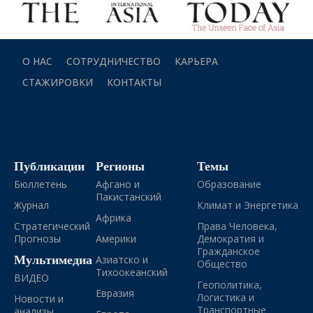
О НАС
СОТРУДНИЧЕСТВО
КАРЬЕРА
СТАЖИРОВКИ
КОНТАКТЫ
Публикации
Регионы
Темы
Бюллетень
Афгано и
Образование
Пакистанский
Журнал
Климат и Энергетика
Африка
Стратегический
Права Человека,
Прогнозы
Америки
Демократия и
Гражданское
Мультимедиа
Азиатско и
Общество
Тихоокеанский
ВИДЕО
Геополитика,
Евразия
Логистика и
Новости и
Транспортные
анализы