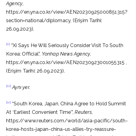
Agency
,
https://en.yna.co.kr/view/AEN20230925000851315?
section=national/diplomacy, (Erişim Tarihi:
26.09.2023).
[ii]
“Xi Says He Will Seriously Consider Visit To South
Korea: Official”,
Yonhap News Agency
,
https://en.yna.co.kr/view/AEN20230923001055315 ,
(Erişim Tarihi: 26.09.2023).
[iii]
Aynı yer.
[iv]
“South Korea, Japan, China Agree to Hold Summit
At ‘Earliest Convenient Time’”,
Reuters
,
https://www.reuters.com/world/asia-pacific/south-
korea-hosts-japan-china-us-allies-try-reassure-