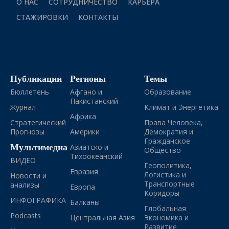
О НАС
СОТРУДНИЧЕСТВО
КАРЬЕРА
СТАЖИРОВКИ
КОНТАКТЫ
Публикации
Регионы
Темы
Бюллетень
Афгано и
Образование
Пакистанский
Журнал
Климат и Энергетика
Африка
Стратегический
Права Человека,
Прогнозы
Америки
Демократия и
Гражданское
Мультимедиа
Азиатско и
Общество
Тихоокеанский
ВИДЕО
Геополитика,
Евразия
Логистика и
Новости и
Транспортные
анализы
Европа
Коридоры
ИНФОГРАФИКА
Балканы
Глобальная
Podcasts
Центральная Азия
Экономика и
Развитие