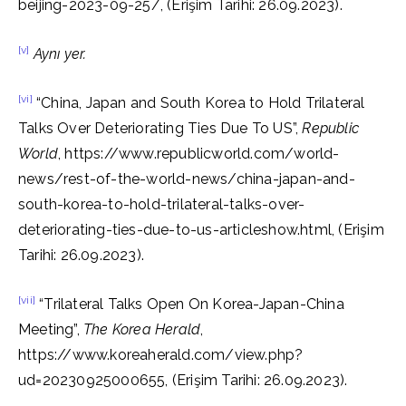
beijing-2023-09-25/, (Erişim Tarihi: 26.09.2023).
[v]
Aynı yer.
[vi]
“China, Japan and South Korea to Hold Trilateral
Talks Over Deteriorating Ties Due To US”,
Republic
World
, https://www.republicworld.com/world-
news/rest-of-the-world-news/china-japan-and-
south-korea-to-hold-trilateral-talks-over-
deteriorating-ties-due-to-us-articleshow.html, (Erişim
Tarihi: 26.09.2023).
[vii]
“Trilateral Talks Open On Korea-Japan-China
Meeting”,
The Korea Herald
,
https://www.koreaherald.com/view.php?
ud=20230925000655, (Erişim Tarihi: 26.09.2023).