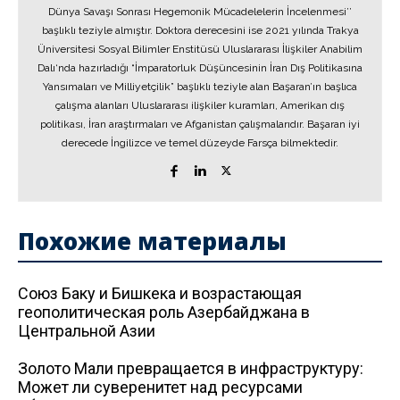
Dünya Savaşı Sonrası Hegemonik Mücadelelerin İncelenmesi’’
başlıklı teziyle almıştır. Doktora derecesini ise 2021 yılında Trakya
Üniversitesi Sosyal Bilimler Enstitüsü Uluslararası İlişkiler Anabilim
Dalı‘nda hazırladığı “İmparatorluk Düşüncesinin İran Dış Politikasına
Yansımaları ve Milliyetçilik” başlıklı teziyle alan Başaran’ın başlıca
çalışma alanları Uluslararası ilişkiler kuramları, Amerikan dış
politikası, İran araştırmaları ve Afganistan çalışmalarıdır. Başaran iyi
derecede İngilizce ve temel düzeyde Farsça bilmektedir.
Похожие материалы
Союз Баку и Бишкека и возрастающая
геополитическая роль Азербайджана в
Центральной Азии
Золото Мали превращается в инфраструктуру:
Может ли суверенитет над ресурсами