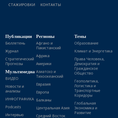
СТАЖИРОВКИ
КОНТАКТЫ
Публикации
Регионы
Темы
Бюллетень
Афгано и
Образование
Пакистанский
Журнал
Климат и Энергетика
Африка
Стратегический
Права Человека,
Прогнозы
Америки
Демократия и
Гражданское
Мультимедиа
Азиатско и
Общество
Тихоокеанский
ВИДЕО
Геополитика,
Евразия
Логистика и
Новости и
Транспортные
анализы
Европа
Коридоры
ИНФОГРАФИКА
Балканы
Глобальная
Podcasts
Центральная Азия
Экономика и
Развитие
Интервью
Средний Восток