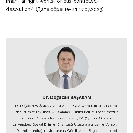
rman-far-right-works-for-eus-controlled-
dissolution/, (Дата обращения: 17.07.2023).
Dr. Doğacan BAŞARAN
Dr. Doğacan BAŞARAN, 2014 yılında Gazi Üniversitesi İktisadi ve
İdari Bilimler Fakültesi Uluslararası İlişkiler Bölümü’nden mezun
olmuştur. Yüksek lisans derecesini, 2017 yılında Giresun
Üniversitesi Sosyal Bilimler Enstitüsü Uluslararası İlişkiler Anabilim
Dalı’nda sunduğu ‘’Uluslararası Güç İlişkileri Bağlamında İkinci