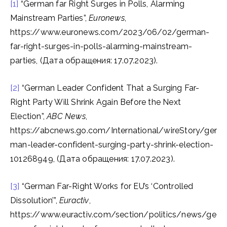
[1]
“German far Right Surges in Polls, Alarming
Mainstream Parties”,
Euronews
,
https://www.euronews.com/2023/06/02/german-
far-right-surges-in-polls-alarming-mainstream-
parties, (Дата обращения: 17.07.2023).
[2]
“German Leader Confident That a Surging Far-
Right Party Will Shrink Again Before the Next
Election”,
ABC News
,
https://abcnews.go.com/International/wireStory/ger
man-leader-confident-surging-party-shrink-election-
101268949, (Дата обращения: 17.07.2023).
[3]
“German Far-Right Works for EU’s ‘Controlled
Dissolution’”,
Euractiv
,
https://www.euractiv.com/section/politics/news/ge