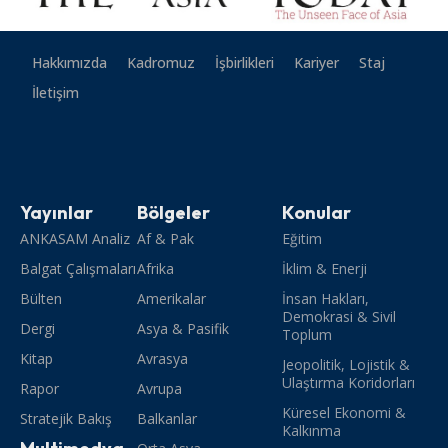
Hakkımızda
Kadromuz
İşbirlikleri
Kariyer
Staj
İletişim
Yayınlar
Bölgeler
Konular
ANKASAM Analiz
Af & Pak
Eğitim
Balgat Çalışmaları
Afrika
İklim & Enerji
Bülten
Amerikalar
İnsan Hakları,
Demokrasi & Sivil
Dergi
Asya & Pasifik
Toplum
Kitap
Avrasya
Jeopolitik, Lojistik &
Ulaştırma Koridorları
Rapor
Avrupa
Küresel Ekonomi &
Stratejik Bakış
Balkanlar
Kalkınma