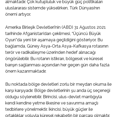
almaktadır. Çok kutupluluk ve büyük güç politikaları
uluslararası sistemde yükselirken, Türk Dünyası’nın
önemi artıyor.
Amerika Birleşik Devletleri’nin (ABD) 31 Ağustos 2021
tarihinde Afganistan’dan çekilmesi, “Üçüncü Büyük
Oyun”da yeni bir aşamaya geçildiğini gösteriyor. Bu
bağlamda, Güney Asya-Orta Asya-Kafkasya rotasının
terör ve radikalleşme üzerinden hedef alınacağı
öngörülebilir. Bu rotanın istikrarı, bölgesel ve küresel
barışın sağlanması açısından her geçen gün daha fazla
önem kazanmaktadır.
Bu noktada bölge devletleri zorlu bir meydan okuma ile
karşı karşıyadır. Bölge devletlerinin şu anda üç seçeneği
olduğu söylenebilir. Birincisi, ulus-devlet mantığıyla
kendi kendine yetme ilkesine ve savunma amaçlı
tedbirlere yönelmektir. İkincisi, büyük güçler ile
ortaklıklar yoluyla küresel rekabetin bir parçası olmaktır.