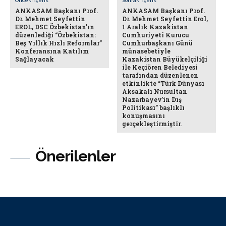
Önceki İçerik
Sonraki İçerik
ANKASAM Başkanı Prof.
ANKASAM Başkanı Prof.
Dr. Mehmet Seyfettin
Dr. Mehmet Seyfettin Erol,
EROL, DSC Özbekistan’ın
1 Aralık Kazakistan
düzenlediği “Özbekistan:
Cumhuriyeti Kurucu
Beş Yıllık Hızlı Reformlar”
Cumhurbaşkanı Günü
Konferansına Katılım
münasebetiyle
Sağlayacak
Kazakistan Büyükelçiliği
ile Keçiören Belediyesi
tarafından düzenlenen
etkinlikte “Türk Dünyası
Aksakalı Nursultan
Nazarbayev’in Dış
Politikası” başlıklı
konuşmasını
gerçekleştirmiştir.
Önerilenler