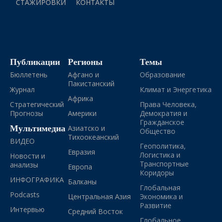
СТАЖИРОВКИ
КОНТАКТЫ
Публикации
Регионы
Темы
Бюллетень
Афгано и
Образование
Пакистанский
Журнал
Климат и Энергетика
Африка
Стратегический
Права Человека,
Прогнозы
Америки
Демократия и
Гражданское
Мультимедиа
Азиатско и
Общество
Тихоокеанский
ВИДЕО
Геополитика,
Евразия
Логистика и
Новости и
Транспортные
анализы
Европа
Коридоры
ИНФОГРАФИКА
Балканы
Глобальная
Podcasts
Центральная Азия
Экономика и
Развитие
Интервью
Средний Восток
Глобальное