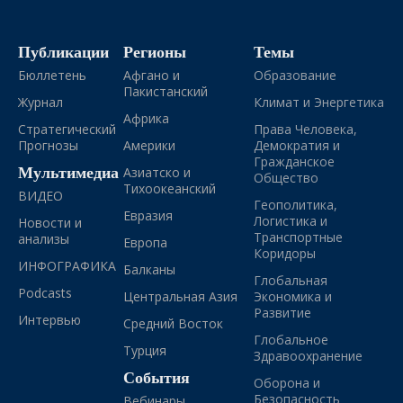
Публикации
Регионы
Темы
Бюллетень
Афгано и
Образование
Пакистанский
Журнал
Климат и Энергетика
Африка
Стратегический
Права Человека,
Прогнозы
Америки
Демократия и
Гражданское
Мультимедиа
Азиатско и
Общество
Тихоокеанский
ВИДЕО
Геополитика,
Евразия
Логистика и
Новости и
Транспортные
анализы
Европа
Коридоры
ИНФОГРАФИКА
Балканы
Глобальная
Podcasts
Центральная Азия
Экономика и
Развитие
Интервью
Средний Восток
Глобальное
Турция
Здравоохранение
События
Оборона и
Безопасность
Вебинары