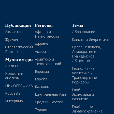
Публикации
Регионы
Темы
Бюллетень
Афгано и
Образование
Пакистанский
Журнал
Климат и Энергетика
Африка
Стратегический
Права Человека,
Прогнозы
Америки
Демократия и
Гражданское
Мультимедиа
Азиатско и
Общество
Тихоокеанский
ВИДЕО
Геополитика,
Евразия
Логистика и
Новости и
Транспортные
анализы
Европа
Коридоры
ИНФОГРАФИКА
Балканы
Глобальная
Podcasts
Центральная Азия
Экономика и
Развитие
Интервью
Средний Восток
Глобальное
Турция
Здравоохранение