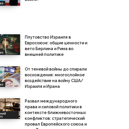
из
Плутовство Израиля в
Евросоюзе: общие ценности и
вето Берлина и Рима во
из
внешней политике
От теневой войны до спирали
восхождения: многослойное
воздействие на войну США/
из
Израиля и Ирана
Развал международного
права и силовой политики в
контексте ближневосточных
дний
ок
конфликтов: стратегический
провал Европейского союза и