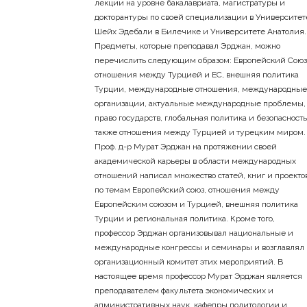
лекции на уровне бакалавриата, магистратуры и
докторантуры по своей специализации в Университет
Шейх Эдебали в Билечике и Университете Анатолия.
Предметы, которые преподавал Эрджан, можно
перечислить следующим образом: Европейский Союз
отношения между Турцией и ЕС, внешняя политика
Турции, международные отношения, международные
организации, актуальные международные проблемы,
право государств, глобальная политика и безопасность
также отношения между Турцией и турецким миром.
Проф. д-р Мурат Эрджан на протяжении своей
академической карьеры в области международных
отношений написал множество статей, книг и проекто
по темам Европейский союз, отношения между
Европейским союзом и Турцией, внешняя политика
Турции и региональная политика. Кроме того,
профессор Эрджан организовывал национальные и
международные конгрессы и семинары и возглавлял
организационный комитет этих мероприятий. В
настоящее время профессор Мурат Эрджан является
преподавателем факультета экономических и
административных наук, кафедры политологии и