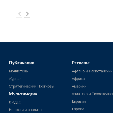
Публикации
Регионы
Бюллетень
Афгано и Пакистанский
Журнал
Африка
Стратегический Прогнозы
Америки
Мультимедиа
Азиатско и Тихоокеанс
Евразия
ВИДЕО
Европа
Новости и анализы