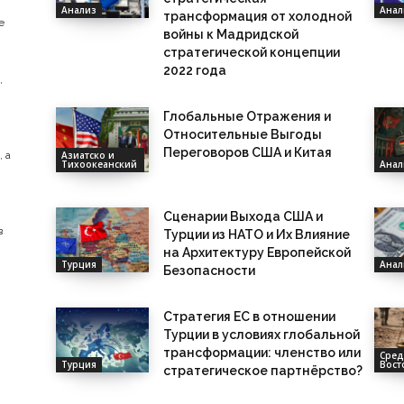
Анализ
Анал
трансформация от холодной
е
войны к Мадридской
стратегической концепции
2022 года
,
Глобальные Отражения и
Относительные Выгоды
Переговоров США и Китая
Азиатско и
, а
Тихоокеанский
Анал
Сценарии Выхода США и
в
Турции из НАТО и Их Влияние
на Архитектуру Европейской
Турция
Анал
Безопасности
Стратегия ЕС в отношении
Турции в условиях глобальной
трансформации: членство или
Сре
Турция
Вост
стратегическое партнёрство?