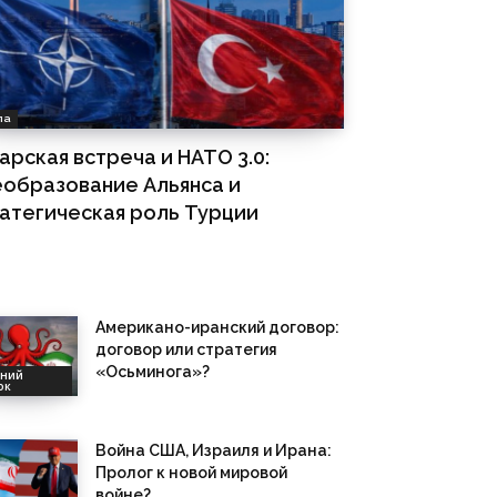
па
арская встреча и НАТО 3.0:
образование Альянса и
атегическая роль Турции
Американо-иранский договор:
договор или стратегия
«Осьминога»?
дний
ок
Война США, Израиля и Ирана:
Пролог к новой мировой
войне?