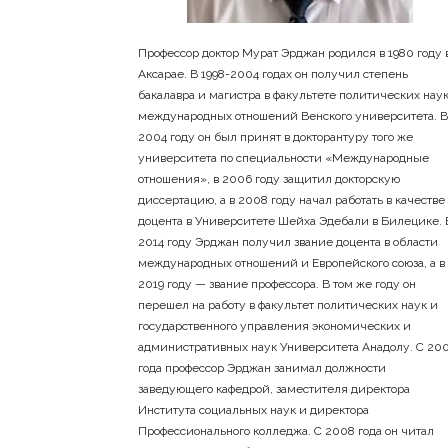
Профессор доктор Мурат Эрджан родился в 1980 году 
Аксарае. В 1998-2004 годах он получил степень
бакалавра и магистра в факультете политических наук
международных отношений Венского университета. В
2004 году он был принят в докторантуру того же
университета по специальности «Международные
отношения», в 2006 году защитил докторскую
диссертацию, а в 2008 году начал работать в качестве
доцента в Университете Шейха Эдебали в Билецике. 
2014 году Эрджан получил звание доцента в области
международных отношений и Европейского союза, а в
2019 году — звание профессора. В том же году он
перешел на работу в факультет политических наук и
государственного управления экономических и
административных наук Университета Анадолу. С 20
года профессор Эрджан занимал должности
заведующего кафедрой, заместителя директора
Института социальных наук и директора
Профессионального колледжа. С 2008 года он читал