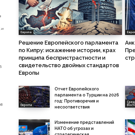
в
 и
Европа
Евро
Решение Европейского парламента
Анк
по Кипру: искажение истории, крах
Пре
принципа беспристрастности и
стр
свидетельство двойных стандартов
В
Европы
Отчет Европейского
парламента о Турции на 2026
год: Противоречия и
Сре
08
Европа
Вост
несоответствия
Изменение представлений
НАТО об угрозах и
стратегическая