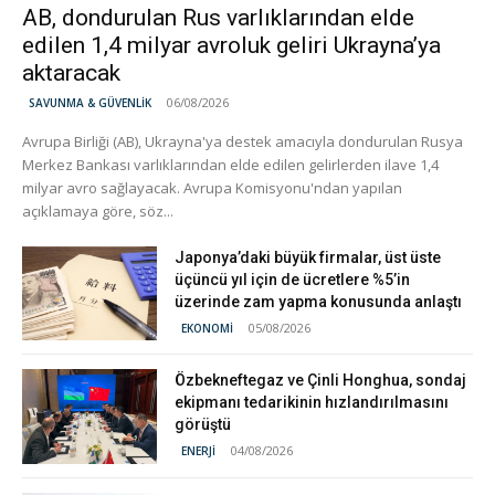
AB, dondurulan Rus varlıklarından elde
edilen 1,4 milyar avroluk geliri Ukrayna’ya
aktaracak
06/08/2026
SAVUNMA & GÜVENLİK
Avrupa Birliği (AB), Ukrayna'ya destek amacıyla dondurulan Rusya
Merkez Bankası varlıklarından elde edilen gelirlerden ilave 1,4
milyar avro sağlayacak. Avrupa Komisyonu'ndan yapılan
açıklamaya göre, söz...
Japonya’daki büyük firmalar, üst üste
üçüncü yıl için de ücretlere %5’in
üzerinde zam yapma konusunda anlaştı
05/08/2026
EKONOMİ
Özbekneftegaz ve Çinli Honghua, sondaj
ekipmanı tedarikinin hızlandırılmasını
görüştü
04/08/2026
ENERJİ