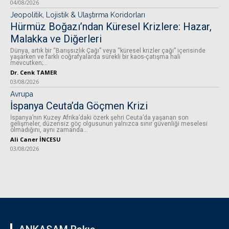
04/08/2026
Jeopolitik, Lojistik & Ulaştırma Koridorları
Hürmüz Boğazı’ndan Küresel Krizlere: Hazar,
Malakka ve Diğerleri
Dünya, artık bir “Barışsızlık Çağı” veya “küresel krizler çağı” içerisinde
yaşarken ve farklı coğrafyalarda sürekli bir kaos-çatışma hali
mevcutken;...
Dr. Cenk TAMER
03/08/2026
Avrupa
İspanya Ceuta’da Göçmen Krizi
İspanya’nın Kuzey Afrika’daki özerk şehri Ceuta’da yaşanan son
gelişmeler, düzensiz göç olgusunun yalnızca sınır güvenliği meselesi
olmadığını, aynı zamanda...
Ali Caner İNCESU
03/08/2026