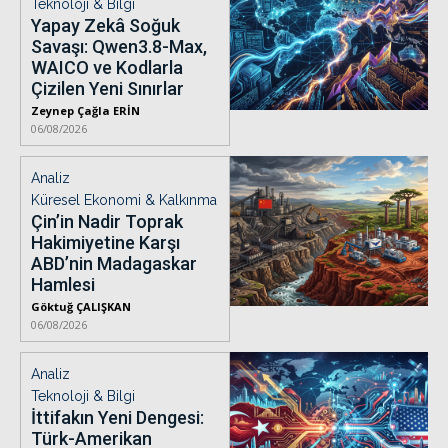
Teknoloji & Bilgi
Yapay Zekâ Soğuk
Savaşı: Qwen3.8-Max,
WAICO ve Kodlarla
Çizilen Yeni Sınırlar
Zeynep Çağla ERİN
06/08/2026
Analiz
Küresel Ekonomi & Kalkınma
Çin’in Nadir Toprak
Hakimiyetine Karşı
ABD’nin Madagaskar
Hamlesi
Göktuğ ÇALIŞKAN
06/08/2026
Analiz
Teknoloji & Bilgi
İttifakın Yeni Dengesi:
Türk-Amerikan