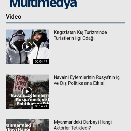
Multimedya
Video
Kırgızistan Kış Turizminde
Turistlerin İlgi Odağı
00:04:47
Navalni Eylemlerinin Rusya’nın İç
ve Dış Politikasına Etkisi
00:14:23
Myanmar’daki Darbeyi Hangi
Aktörler Tetikledi?