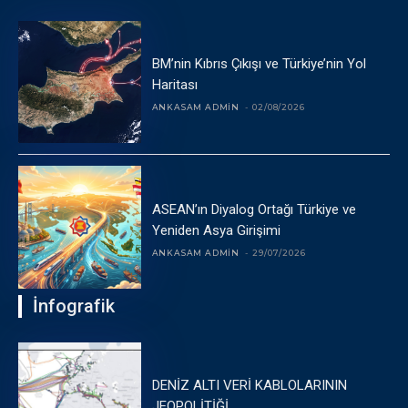
BM’nin Kıbrıs Çıkışı ve Türkiye’nin Yol
Haritası
ANKASAM ADMIN
-
02/08/2026
ASEAN’ın Diyalog Ortağı Türkiye ve
Yeniden Asya Girişimi
ANKASAM ADMIN
-
29/07/2026
İnfografik
DENİZ ALTI VERİ KABLOLARININ
JEOPOLİTİĞİ