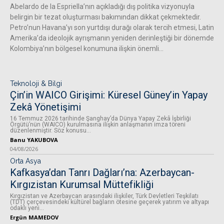
Abelardo de la Espriella’nın açıkladığı dış politika vizyonuyla
belirgin bir tezat oluşturması bakımından dikkat çekmektedir.
Petro’nun Havana’yı son yurtdışı durağı olarak tercih etmesi, Latin
Amerika’da ideolojik ayrışmanın yeniden derinleştiği bir dönemde
Kolombiya’nın bölgesel konumuna ilişkin önemli...
Teknoloji & Bilgi
Çin’in WAICO Girişimi: Küresel Güney’in Yapay
Zekâ Yönetişimi
16 Temmuz 2026 tarihinde Şanghay’da Dünya Yapay Zekâ İşbirliği
Örgütü’nün (WAICO) kurulmasına ilişkin anlaşmanın imza töreni
düzenlenmiştir. Söz konusu...
Banu YAKUBOVA
04/08/2026
Orta Asya
Kafkasya’dan Tanrı Dağları’na: Azerbaycan-
Kırgızistan Kurumsal Müttefikliği
Kırgızistan ve Azerbaycan arasındaki ilişkiler, Türk Devletleri Teşkilatı
(TDT) çerçevesindeki kültürel bağların ötesine geçerek yatırım ve altyapı
odaklı yeni...
Ergün MAMEDOV