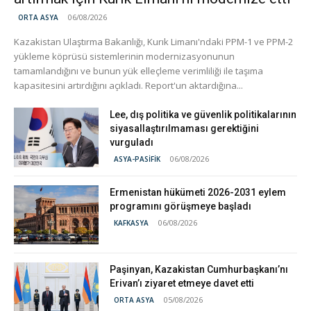
06/08/2026
ORTA ASYA
Kazakistan Ulaştırma Bakanlığı, Kurık Limanı'ndaki PPM-1 ve PPM-2
yükleme köprüsü sistemlerinin modernizasyonunun
tamamlandığını ve bunun yük elleçleme verimliliği ile taşıma
kapasitesini artırdığını açıkladı. Report'un aktardığına...
Lee, dış politika ve güvenlik politikalarının
siyasallaştırılmaması gerektiğini
vurguladı
06/08/2026
ASYA-PASİFİK
Ermenistan hükümeti 2026-2031 eylem
programını görüşmeye başladı
06/08/2026
KAFKASYA
Paşinyan, Kazakistan Cumhurbaşkanı’nı
Erivan’ı ziyaret etmeye davet etti
05/08/2026
ORTA ASYA