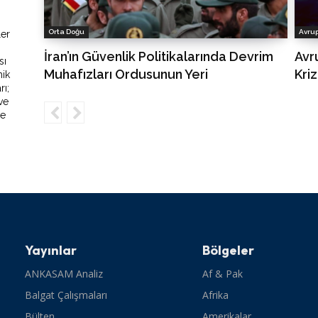
Orta Doğu
Avru
ler
İran’ın Güvenlik Politikalarında Devrim
Avr
sı
Muhafızları Ordusunun Yeri
Kriz
mik
rı;
 ve
ce
Yayınlar
Bölgeler
ANKASAM Analiz
Af & Pak
Balgat Çalışmaları
Afrika
Bülten
Amerikalar