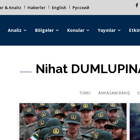
r & Analiz
Haberler
English
Русский
Analiz
Bölgeler
Konular
Yayınlar
Etkin
Nihat DUMLUPIN
TÜMÜ
ANKASAM BAKIŞ
E