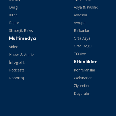
Dergi
Asya & Pasifik
Kitap
Avrasya
Rapor
Avrupa
Stratejik Bakış
Balkanlar
Multimedya
Orta Asya
Orta Doğu
Video
Türkiye
Haber & Analiz
Etkinlikler
İnfografik
Podcasts
Konferanslar
Röportaj
Webinarlar
Ziyaretler
Duyurular