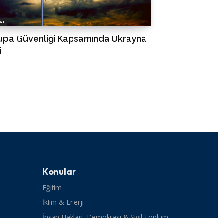
pa
upa Güvenliği Kapsamında Ukrayna
i
Konular
Eğitim
İklim & Enerji
İnsan Hakları, Demokrasi & Sivil Toplum