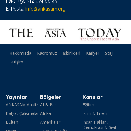
Faks: +90 312 474 00 45
E-Posta:
info@ankasam.org
Hakkımızda
Kadromuz
İşbirlikleri
Kariyer
Staj
İletişim
Yayınlar
Bölgeler
Konular
ANKASAM Analiz
Af & Pak
Eğitim
Balgat Çalışmaları
Afrika
İklim & Enerji
Bülten
Amerikalar
İnsan Hakları,
Demokrasi & Sivil
Dergi
Asya & Pasifik