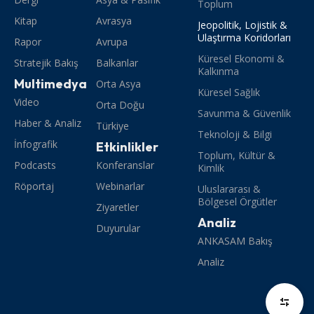
Toplum
Kitap
Avrasya
Jeopolitik, Lojistik &
Ulaştırma Koridorları
Rapor
Avrupa
Küresel Ekonomi &
Stratejik Bakış
Balkanlar
Kalkınma
Multimedya
Orta Asya
Küresel Sağlık
Video
Orta Doğu
Savunma & Güvenlik
Haber & Analiz
Türkiye
Teknoloji & Bilgi
İnfografik
Etkinlikler
Toplum, Kültür &
Podcasts
Konferanslar
Kimlik
Röportaj
Webinarlar
Uluslararası &
Bölgesel Örgütler
Ziyaretler
Analiz
Duyurular
ANKASAM Bakış
Analiz