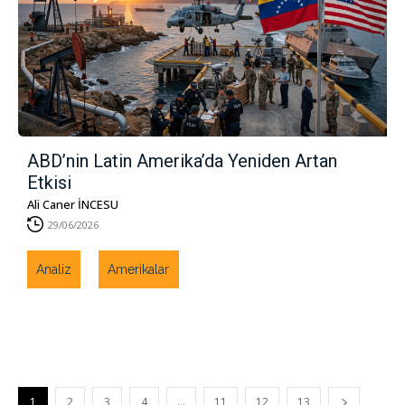
ABD’nin Latin Amerika’da Yeniden Artan
Etkisi
Ali Caner İNCESU
29/06/2026
Analiz
Amerikalar
1
2
3
4
…
11
12
13