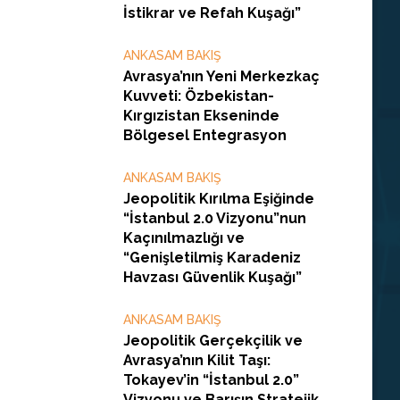
İstikrar ve Refah Kuşağı”
ANKASAM BAKIŞ
Avrasya’nın Yeni Merkezkaç
Kuvveti: Özbekistan-
Kırgızistan Ekseninde
Bölgesel Entegrasyon
ANKASAM BAKIŞ
Jeopolitik Kırılma Eşiğinde
“İstanbul 2.0 Vizyonu”nun
Kaçınılmazlığı ve
“Genişletilmiş Karadeniz
Havzası Güvenlik Kuşağı”
ANKASAM BAKIŞ
Jeopolitik Gerçekçilik ve
Avrasya’nın Kilit Taşı:
Tokayev’in “İstanbul 2.0”
Vizyonu ve Barışın Stratejik