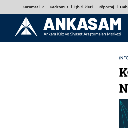
Kurumsal
Kadromuz
İşbirlikleri
Röportaj
Habe
İNF
K
N