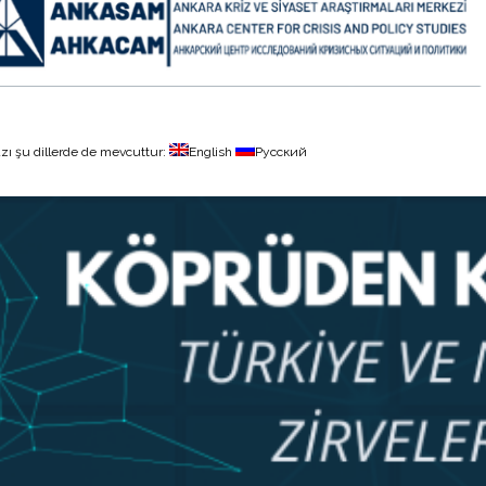
zı şu dillerde de mevcuttur:
English
Русский