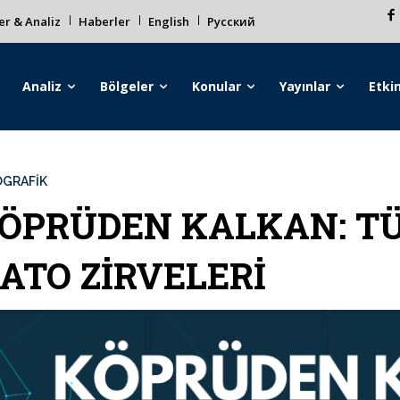
r & Analiz
Haberler
English
Русский
Analiz
Bölgeler
Konular
Yayınlar
Etkin
OGRAFIK
ÖPRÜDEN KALKAN: TÜ
ATO ZİRVELERİ