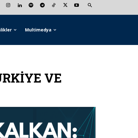
likler
Multimedya
RKİYE VE