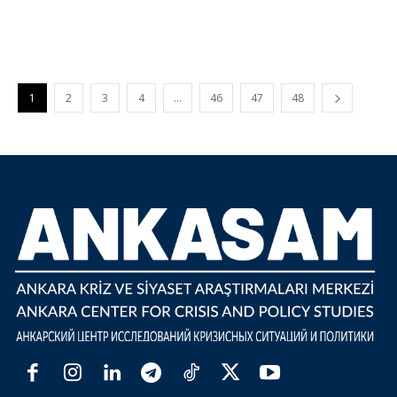
1
2
3
4
…
46
47
48