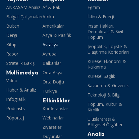
ANKASAM Analiz
Af & Pak
Eğitim
Balgat Çalışmaları
Afrika
İklim & Enerji
Bülten
Amerikalar
İnsan Hakları,
Demokrasi & Sivil
Dergi
Asya & Pasifik
Toplum
Kitap
Avrasya
Jeopolitik, Lojistik &
Ulaştırma Koridorları
Rapor
Avrupa
Küresel Ekonomi &
Stratejik Bakış
Balkanlar
Kalkınma
Multimedya
Orta Asya
Küresel Sağlık
Video
Orta Doğu
Savunma & Güvenlik
Haber & Analiz
Türkiye
Teknoloji & Bilgi
İnfografik
Etkinlikler
Toplum, Kültür &
Podcasts
Konferanslar
Kimlik
Röportaj
Webinarlar
Uluslararası &
Bölgesel Örgütler
Ziyaretler
Analiz
Duyurular