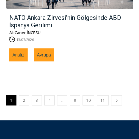
NATO Ankara Zirvesi’nin Gölgesinde ABD-
İspanya Gerilimi
Ali Caner İNCESU
13/07/2026
Analiz
Avrupa
1
2
3
4
…
9
10
11