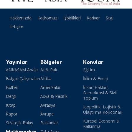
Hakkımızda
Kadromuz
İşbirlikleri
Kariyer
Staj
İletişim
Yayınlar
Bölgeler
Konular
ANKASAM Analiz
Af & Pak
Eğitim
Balgat Çalışmaları
Afrika
İklim & Enerji
Bülten
Amerikalar
İnsan Hakları,
Demokrasi & Sivil
Dergi
Asya & Pasifik
Toplum
Kitap
Avrasya
Jeopolitik, Lojistik &
Ulaştırma Koridorları
Rapor
Avrupa
Küresel Ekonomi &
Stratejik Bakış
Balkanlar
Kalkınma
Multimedya
Orta Asya