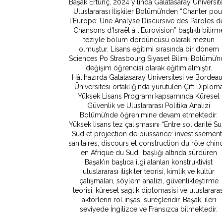
Başak Ertunç, 2024 yılında Galatasaray Üniversit
Uluslararası İlişkiler Bölümü’nden “Chanter pou
l'Europe: Une Analyse Discursive des Paroles d
Chansons d'Israël à l'Eurovision” başlıklı bitirm
teziyle bölüm dördüncüsü olarak mezun
olmuştur. Lisans eğitimi sırasında bir dönem
Sciences Po Strasbourg Siyaset Bilimi Bölümü’
değişim öğrencisi olarak eğitim almıştır.
Hâlihazırda Galatasaray Üniversitesi ve Bordea
Üniversitesi ortaklığında yürütülen Çift Diplom
Yüksek Lisans Programı kapsamında Küresel
Güvenlik ve Uluslararası Politika Analizi
Bölümü’nde öğrenimine devam etmektedir.
Yüksek lisans tez çalışmasını “Entre solidarité S
Sud et projection de puissance: investissemen
sanitaires, discours et construction du rôle chin
en Afrique du Sud” başlığı altında sürdüren
Başak’ın başlıca ilgi alanları konstrüktivist
uluslararası ilişkiler teorisi, kimlik ve kültür
çalışmaları, söylem analizi, güvenlikleştirme
teorisi, küresel sağlık diplomasisi ve uluslararas
aktörlerin rol inşası süreçleridir. Başak, ileri
seviyede İngilizce ve Fransızca bilmektedir.