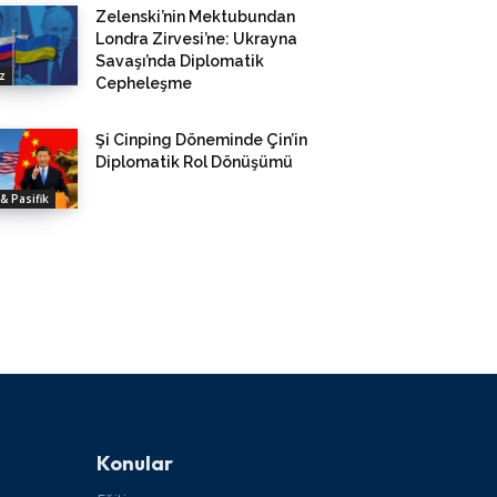
Zelenski’nin Mektubundan
Londra Zirvesi’ne: Ukrayna
Savaşı’nda Diplomatik
z
Cepheleşme
Şi Cinping Döneminde Çin’in
Diplomatik Rol Dönüşümü
& Pasifik
Konular