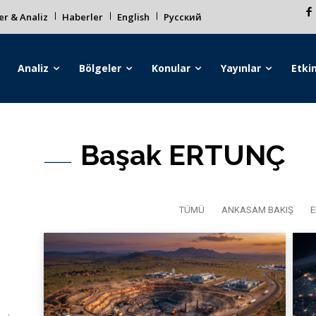
r & Analiz
Haberler
English
Русский
Analiz
Bölgeler
Konular
Yayınlar
Etkin
Başak ERTUNÇ
TÜMÜ
ANKASAM BAKIŞ
E