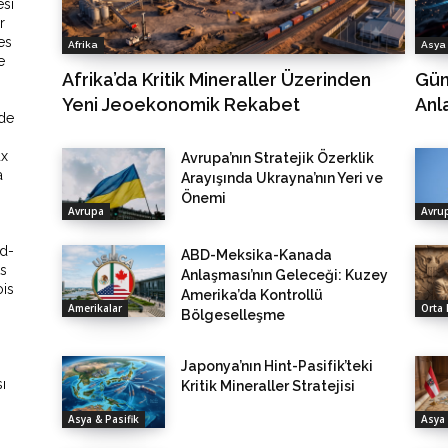
esi
r
es
Afrika
Asya 
e
Afrika’da Kritik Mineraller Üzerinden
Gün
Yeni Jeoekonomik Rekabet
Anl
nde
ux
Avrupa’nın Stratejik Özerklik
a
Arayışında Ukrayna’nın Yeri ve
Önemi
Avrupa
Avru
ud-
ABD-Meksika-Kanada
ts
Anlaşması’nın Geleceği: Kuzey
ois
Amerika’da Kontrollü
Amerikalar
Orta
Bölgeselleşme
Japonya’nın Hint-Pasifik’teki
ı
Kritik Mineraller Stratejisi
Asya & Pasifik
Asya 