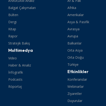
ANKASAM Analiz
Af & Pak
Balgat Çalışmaları
Afrika
Bülten
Amerikalar
Dergi
Asya & Pasifik
Kitap
Avrasya
Rapor
Avrupa
Stratejik Bakış
Balkanlar
Multimedya
Orta Asya
Orta Doğu
Video
Türkiye
Haber & Analiz
Etkinlikler
İnfografik
Podcasts
Konferanslar
Röportaj
Webinarlar
Ziyaretler
Duyurular