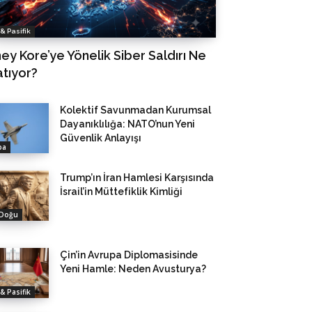
& Pasifik
ey Kore’ye Yönelik Siber Saldırı Ne
atıyor?
Kolektif Savunmadan Kurumsal
Dayanıklılığa: NATO’nun Yeni
Güvenlik Anlayışı
pa
Trump’ın İran Hamlesi Karşısında
İsrail’in Müttefiklik Kimliği
 Doğu
Çin’in Avrupa Diplomasisinde
Yeni Hamle: Neden Avusturya?
& Pasifik