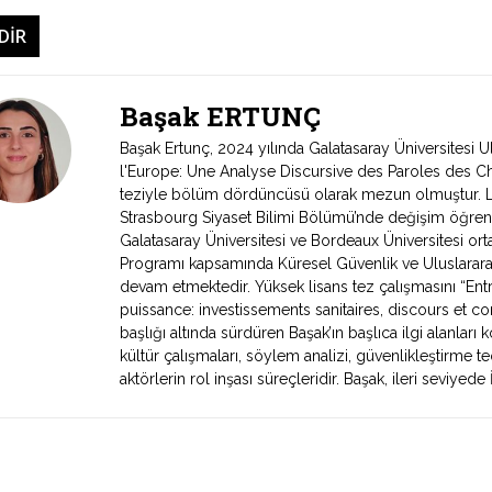
DİR
Başak ERTUNÇ
Başak Ertunç, 2024 yılında Galatasaray Üniversitesi U
l'Europe: Une Analyse Discursive des Paroles des Chan
teziyle bölüm dördüncüsü olarak mezun olmuştur. Li
Strasbourg Siyaset Bilimi Bölümü’nde değişim öğrencis
Galatasaray Üniversitesi ve Bordeaux Üniversitesi or
Programı kapsamında Küresel Güvenlik ve Uluslararas
devam etmektedir. Yüksek lisans tez çalışmasını “Ent
puissance: investissements sanitaires, discours et c
başlığı altında sürdüren Başak’ın başlıca ilgi alanları kon
kültür çalışmaları, söylem analizi, güvenlikleştirme te
aktörlerin rol inşası süreçleridir. Başak, ileri seviyede