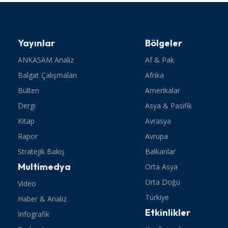
Yayınlar
Bölgeler
ANKASAM Analiz
Af & Pak
Balgat Çalışmaları
Afrika
Bülten
Amerikalar
Dergi
Asya & Pasifik
Kitap
Avrasya
Rapor
Avrupa
Stratejik Bakış
Balkanlar
Multimedya
Orta Asya
Orta Doğu
Video
Türkiye
Haber & Analiz
Etkinlikler
İnfografik