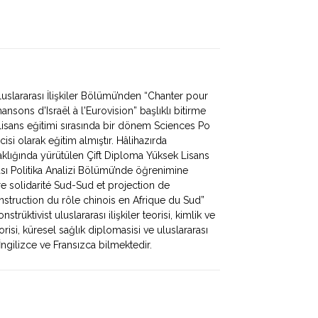
luslararası İlişkiler Bölümü’nden “Chanter pour
sons d'Israël à l'Eurovision” başlıklı bitirme
sans eğitimi sırasında bir dönem Sciences Po
i olarak eğitim almıştır. Hâlihazırda
taklığında yürütülen Çift Diploma Yüksek Lisans
ı Politika Analizi Bölümü’nde öğrenimine
re solidarité Sud-Sud et projection de
onstruction du rôle chinois en Afrique du Sud”
strüktivist uluslararası ilişkiler teorisi, kimlik ve
orisi, küresel sağlık diplomasisi ve uluslararası
 İngilizce ve Fransızca bilmektedir.