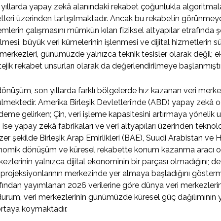
yıllarda yapay zekâ alanındaki rekabet çoğunlukla algoritmalar,
etleri üzerinden tartışılmaktadır. Ancak bu rekabetin görünmey
emlerin çalışmasını mümkün kılan fiziksel altyapılar etrafında 
ilmesi, büyük veri kümelerinin işlenmesi ve dijital hizmetlerin s
 merkezleri, günümüzde yalnızca teknik tesisler olarak değil; 
tejik rekabet unsurları olarak da değerlendirilmeye başlanmıştır
önüşüm, son yıllarda farklı bölgelerde hız kazanan veri merke
lmektedir. Amerika Birleşik Devletleri’nde (ABD) yapay zekâ oda
eme gelirken; Çin, veri işleme kapasitesini artırmaya yönelik ulu
 ise yapay zekâ fabrikaları ve veri altyapıları üzerinden teknol
er şekilde Birleşik Arap Emirlikleri (BAE), Suudi Arabistan ve H
nomik dönüşüm ve küresel rekabette konum kazanma aracı ola
ezlerinin yalnızca dijital ekonominin bir parçası olmadığını; de
projeksiyonlarının merkezinde yer almaya başladığını gösterm
fından yayımlanan 2026 verilerine göre dünya veri merkezlerin
urum, veri merkezlerinin günümüzde küresel güç dağılımının yen
rtaya koymaktadır.