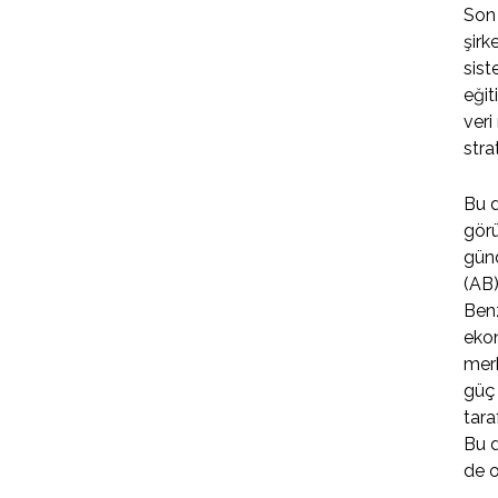
Son 
şirk
sist
eğit
veri
stra
Bu d
görü
günd
(AB)
Benz
eko
merk
güç 
tara
Bu d
de o