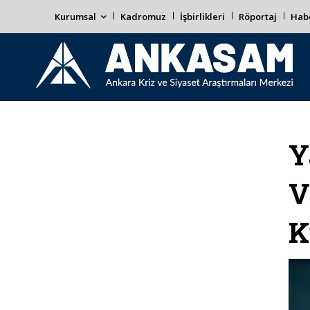
Kurumsal
Kadromuz
İşbirlikleri
Röportaj
Habe
Y
V
K