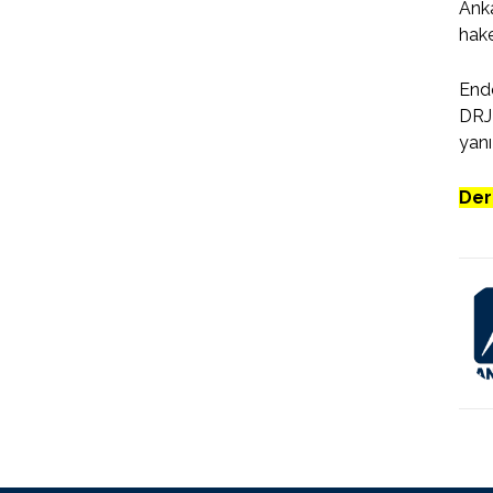
Anka
hake
Ende
DRJI
yanı
Der