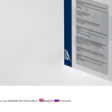
zı şu dillerde de mevcuttur:
English
Русский