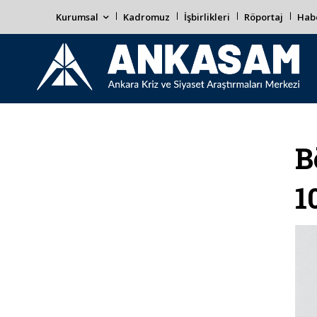
Kurumsal
Kadromuz
İşbirlikleri
Röportaj
Habe
B
1