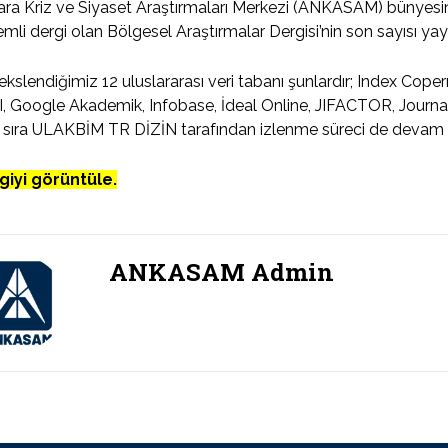
ra Kriz ve Siyaset Araştırmaları Merkezi (ANKASAM) bünyesind
mli dergi olan Bölgesel Araştırmalar Dergisi’nin son sayısı yay
kslendiğimiz 12 uluslararası veri tabanı şunlardır; Index Cope
, Google Akademik, Infobase, İdeal Online, JIFACTOR, Journa
 sıra ULAKBİM TR DİZİN tarafından izlenme süreci de devam 
giyi görüntüle.
ANKASAM Admin