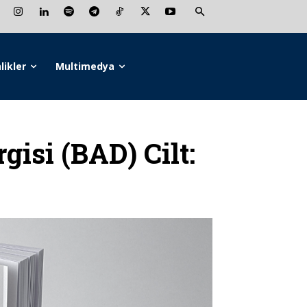
likler
Multimedya
gisi (BAD) Cilt: