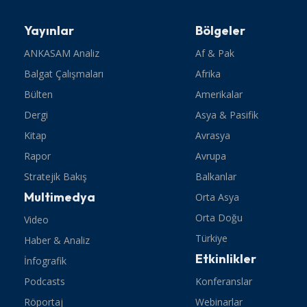
Yayınlar
Bölgeler
ANKASAM Analiz
Af & Pak
Balgat Çalışmaları
Afrika
Bülten
Amerikalar
Dergi
Asya & Pasifik
Kitap
Avrasya
Rapor
Avrupa
Stratejik Bakış
Balkanlar
Multimedya
Orta Asya
Orta Doğu
Video
Türkiye
Haber & Analiz
Etkinlikler
İnfografik
Podcasts
Konferanslar
Röportaj
Webinarlar