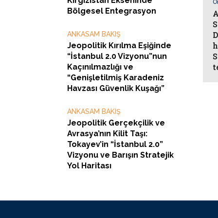
Kırgızistan Ekseninde
Ö
Bölgesel Entegrasyon
A
S
D
ANKASAM BAKIŞ
h
Jeopolitik Kırılma Eşiğinde
S
“İstanbul 2.0 Vizyonu”nun
t
Kaçınılmazlığı ve
“Genişletilmiş Karadeniz
Havzası Güvenlik Kuşağı”
ANKASAM BAKIŞ
Jeopolitik Gerçekçilik ve
Avrasya’nın Kilit Taşı:
Tokayev’in “İstanbul 2.0”
Vizyonu ve Barışın Stratejik
Yol Haritası