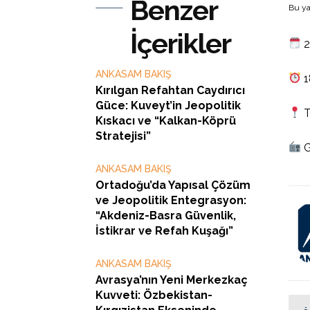
Benzer
Bu ya
İçerikler
2
ANKASAM BAKIŞ
1
Kırılgan Refahtan Caydırıcı
Güce: Kuveyt’in Jeopolitik
T
Kıskacı ve “Kalkan-Köprü
Stratejisi”
G
ANKASAM BAKIŞ
Ortadoğu’da Yapısal Çözüm
ve Jeopolitik Entegrasyon:
“Akdeniz-Basra Güvenlik,
İstikrar ve Refah Kuşağı”
ANKASAM BAKIŞ
Avrasya’nın Yeni Merkezkaç
Kuvveti: Özbekistan-