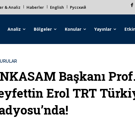
r & Analiz
Haberler
English
Русский
Analiz
Bölgeler
Konular
Yayınlar
Etkin
URULAR
NKASAM Başkanı Prof.
eyfettin Erol TRT Türki
adyosu’nda!