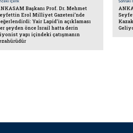
nceki İçerik
Sonraki 
NKASAM Başkanı Prof. Dr. Mehmet
ANKAS
eyfettin Erol Milliyet Gazetesi’nde
Seyfe
eğerlendirdi: Yair Lapid’in açıklaması
Kazak
er şeyden önce İsrail hatta derin
Geliy
iyonist yapı içindeki çatışmanın
ezahürüdür