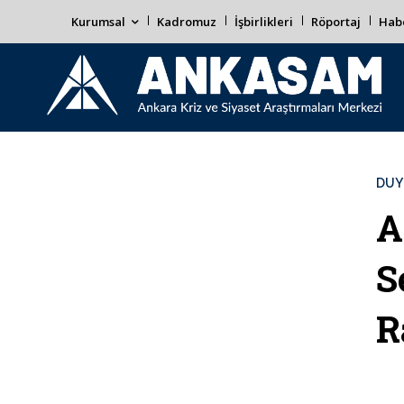
Kurumsal
Kadromuz
İşbirlikleri
Röportaj
Habe
DUY
A
S
R