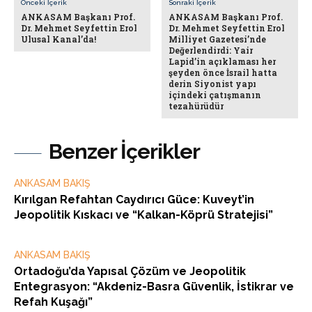
Önceki İçerik
Sonraki İçerik
ANKASAM Başkanı Prof.
ANKASAM Başkanı Prof.
Dr. Mehmet Seyfettin Erol
Dr. Mehmet Seyfettin Erol
Ulusal Kanal’da!
Milliyet Gazetesi’nde
Değerlendirdi: Yair
Lapid’in açıklaması her
şeyden önce İsrail hatta
derin Siyonist yapı
içindeki çatışmanın
tezahürüdür
Benzer İçerikler
ANKASAM BAKIŞ
Kırılgan Refahtan Caydırıcı Güce: Kuveyt’in
Jeopolitik Kıskacı ve “Kalkan-Köprü Stratejisi”
ANKASAM BAKIŞ
Ortadoğu’da Yapısal Çözüm ve Jeopolitik
Entegrasyon: “Akdeniz-Basra Güvenlik, İstikrar ve
Refah Kuşağı”