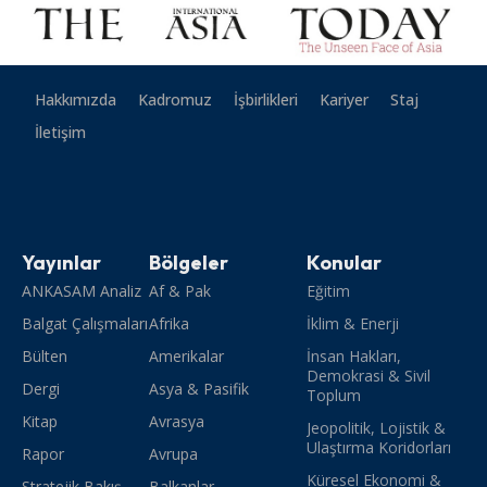
Hakkımızda
Kadromuz
İşbirlikleri
Kariyer
Staj
İletişim
Yayınlar
Bölgeler
Konular
ANKASAM Analiz
Af & Pak
Eğitim
Balgat Çalışmaları
Afrika
İklim & Enerji
Bülten
Amerikalar
İnsan Hakları,
Demokrasi & Sivil
Dergi
Asya & Pasifik
Toplum
Kitap
Avrasya
Jeopolitik, Lojistik &
Ulaştırma Koridorları
Rapor
Avrupa
Küresel Ekonomi &
Stratejik Bakış
Balkanlar