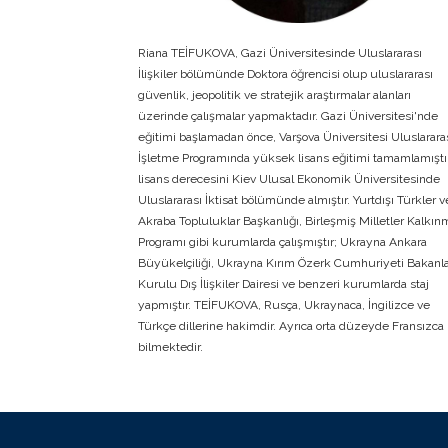
Riana TEİFUKOVA, Gazi Üniversitesinde Uluslararası
İlişkiler bölümünde Doktora öğrencisi olup uluslararası
güvenlik, jeopolitik ve stratejik araştırmalar alanları
üzerinde çalışmalar yapmaktadır. Gazi Üniversitesi'nde
eğitimi başlamadan önce, Varşova Üniversitesi Uluslarara
İşletme Programında yüksek lisans eğitimi tamamlamıştır
lisans derecesini Kiev Ulusal Ekonomik Üniversitesinde
Uluslararası İktisat bölümünde almıştır. Yurtdışı Türkler v
Akraba Topluluklar Başkanlığı, Birleşmiş Milletler Kalkın
Programı gibi kurumlarda çalışmıştır; Ukrayna Ankara
Büyükelçiliği, Ukrayna Kırım Özerk Cumhuriyeti Bakanl
Kurulu Dış İlişkiler Dairesi ve benzeri kurumlarda staj
yapmıştır. TEİFUKOVA, Rusça, Ukraynaca, İngilizce ve
Türkçe dillerine hakimdir. Ayrıca orta düzeyde Fransızca
bilmektedir.