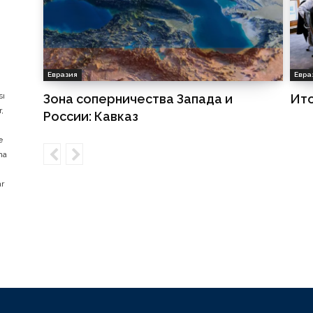
Евразия
Евра
sı
Зона соперничества Запада и
Ито
,
России: Кавказ
e
ma
ar