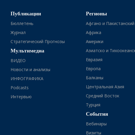
Публикации
Регионы
Бюллетень
Афгано и Пакистанский
Журнал
Африка
Стратегический Прогнозы
Америки
Мультимедиа
Азиатско и Тихоокеанс
Евразия
ВИДЕО
Европа
Новости и анализы
Балканы
ИНФОГРАФИКА
Центральная Азия
Podcasts
Средний Восток
Интервью
Турция
События
Вебинары
Визиты