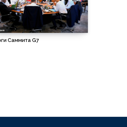
зия
ги Cаммита G7