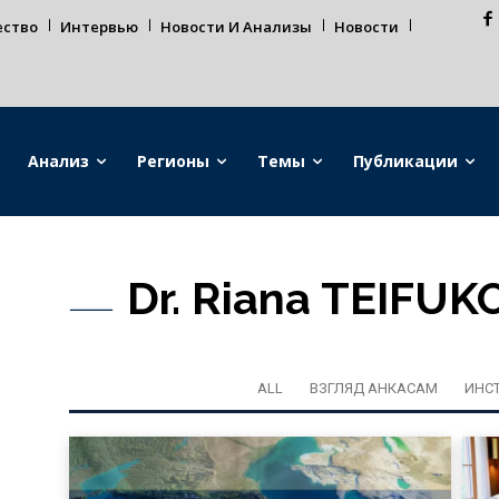
ество
Интервью
Новости И Анализы
Новости
Анализ
Регионы
Темы
Публикации
Dr. Riana TEIFUK
ALL
ВЗГЛЯД АНКАСАМ
ИНС