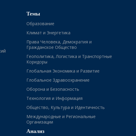
Темы
Образование
Климат и Энергетика
Права Человека, Демократия и
Гражданское Общество
кий
Геополитика, Логистика и Транспортные
Коридоры
Глобальная Экономика и Развитие
Глобальное Здравоохранение
Оборона и Безопасность
Технология и Информация
Общество, Культура и Идентичность
Международные и Региональные
Организации
Анализ