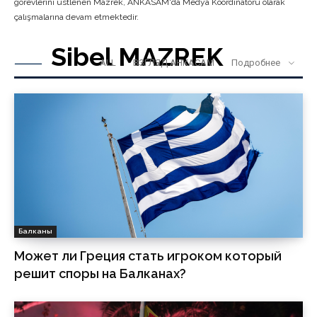
görevlerini üstlenen Mazrek, ANKASAM'da Medya Koordinatörü olarak
çalışmalarına devam etmektedir.
Sibel MAZREK
ALL
ВЗГЛЯД АНКАСАМ
Подробнее
Балканы
Может ли Греция стать игроком который
решит споры на Балканах?