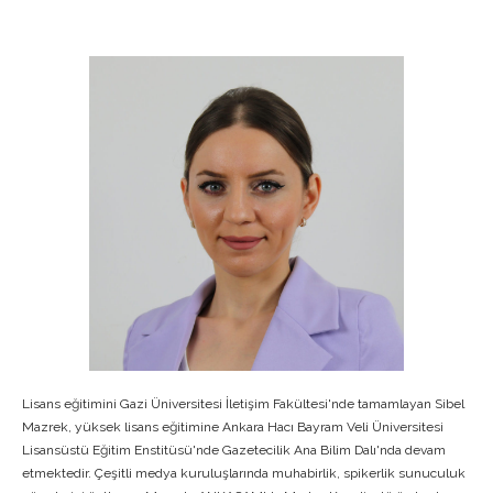
Lisans eğitimini Gazi Üniversitesi İletişim Fakültesi'nde tamamlayan Sibel
Mazrek, yüksek lisans eğitimine Ankara Hacı Bayram Veli Üniversitesi
Lisansüstü Eğitim Enstitüsü'nde Gazetecilik Ana Bilim Dalı'nda devam
etmektedir. Çeşitli medya kuruluşlarında muhabirlik, spikerlik sunuculuk