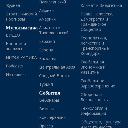
Пакистанский
Журнал
Климат и Энергетика
Африка
Стратегический
Права Человека,
Прогнозы
Америки
Демократия и
Гражданское
Мультимедиа
Азиатско и
Общество
Тихоокеанский
ВИДЕО
Геополитика,
Евразия
Логистика и
Новости и
Транспортные
анализы
Европа
Коридоры
ИНФОГРАФИКА
Балканы
Глобальная
Podcasts
Центральная Азия
Экономика и
Развитие
Интервью
Средний Восток
Глобальное
Турция
Здравоохранение
События
Оборона и
Безопасность
Вебинары
Технология и
Визиты
Информация
Конференции
Общество, Культура
Пресса
и Идентичность