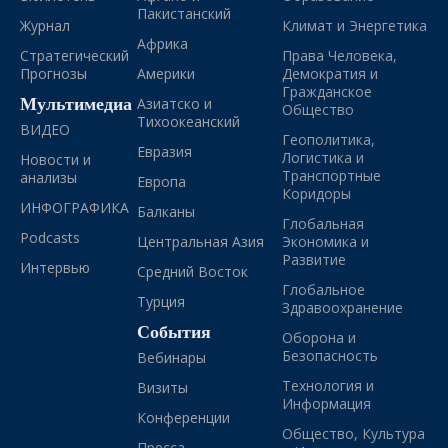
Пакистанский
Журнал
Климат и Энергетика
Африка
Стратегический
Права Человека,
Прогнозы
Америки
Демократия и
Гражданское
Мультимедиа
Азиатско и
Общество
Тихоокеанский
ВИДЕО
Геополитика,
Евразия
Логистика и
Новости и
Транспортные
анализы
Европа
Коридоры
ИНФОГРАФИКА
Балканы
Глобальная
Podcasts
Центральная Азия
Экономика и
Развитие
Интервью
Средний Восток
Глобальное
Турция
Здравоохранение
События
Оборона и
Безопасность
Вебинары
Технология и
Визиты
Информация
Конференции
Общество, Культура
Пресса