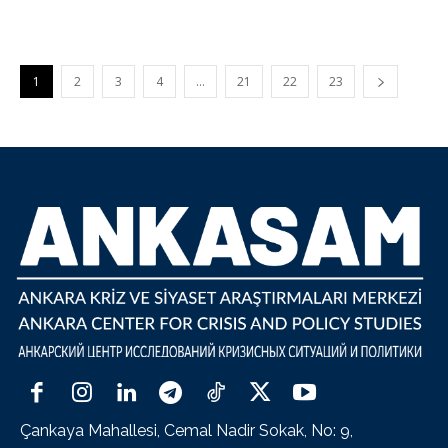
1
2
3
4
…
21
22
23
Çankaya Mahallesi, Cemal Nadir Sokak, No: 9,