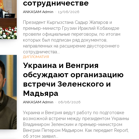
сотрудничестве
ANKASAM Admin
-
13/06/2026
Президент Кыргызстана Садыр Жапаров и
премьер-министр Грузии Ираклий Кобахидзе
провели официальные переговоры, по итогам
которых был подписан ряд документов,
направленных на расширение двустороннего
сотрудничества...
ДИПЛОМАТИЯ
Украина и Венгрия
обсуждают организацию
встречи Зеленского и
Мадьяра
ANKASAM Admin
-
06/06/2026
Украина и Венгрия ведут работу по подготовке
возможной встречи между президентом Украины
Владимиром Зеленским и премьер-министром
Венгрии Петером Мадьяром. Как передает Report,
об этом заявил...