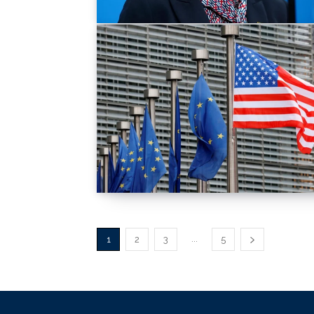
...
1
2
3
5