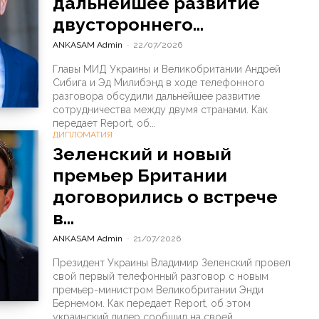
дальнейшее развитие
двустороннего...
ANKASAM Admin
-
22/07/2026
Главы МИД Украины и Великобритании Андрей
Сибига и Эд Милибэнд в ходе телефонного
разговора обсудили дальнейшее развитие
сотрудничества между двумя странами. Как
передает Report, об...
ДИПЛОМАТИЯ
Зеленский и новый
премьер Британии
договорились о встрече
в...
ANKASAM Admin
-
21/07/2026
Президент Украины Владимир Зеленский провел
свой первый телефонный разговор с новым
премьер-министром Великобритании Энди
Бернемом. Как передает Report, об этом
украинский лидер сообщил на своей...