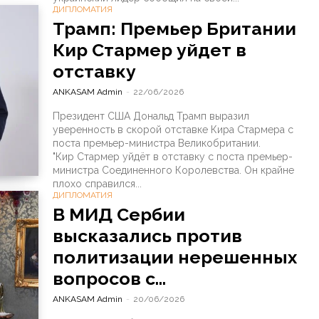
ДИПЛОМАТИЯ
Трамп: Премьер Британии
Кир Стармер уйдет в
отставку
ANKASAM Admin
-
22/06/2026
Президент США Дональд Трамп выразил
уверенность в скорой отставке Кира Стармера с
поста премьер-министра Великобритании.
"Кир Стармер уйдёт в отставку с поста премьер-
министра Соединенного Королевства. Он крайне
плохо справился...
ДИПЛОМАТИЯ
В МИД Сербии
высказались против
политизации нерешенных
вопросов с...
ANKASAM Admin
-
20/06/2026