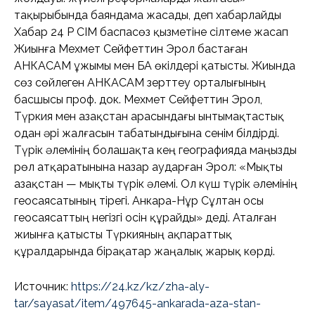
тақырыбында баяндама жасады, деп хабарлайды
Хабар 24 ҚР СІМ баспасөз қызметіне сілтеме жасап
Жиынға Мехмет Сейфеттин Эрол бастаған
АНКАСАМ ұжымы мен БАҚ өкілдері қатысты. Жиында
сөз сөйлеген АНКАСАМ зерттеу орталығының
басшысы проф. док. Мехмет Сейфеттин Эрол,
Түркия мен Қазақстан арасындағы ынтымақтастық
одан әрі жалғасын табатындығына сенім білдірді.
Түрік әлемінің болашақта кең географияда маңызды
рөл атқаратынына назар аударған Эрол: «Мықты
Қазақстан — мықты түрік әлемі. Ол күш түрік әлемінің
геосаясатының тірегі. Анкара-Нұр Сұлтан осы
геосаясаттың негізгі осін құрайды» деді. Аталған
жиынға қатысты Түркияның ақпараттық
құралдарында бірақатар жаңалық жарық көрді.
Источник:
https://24.kz/kz/zha-aly-
tar/sayasat/item/497645-ankarada-aza-stan-