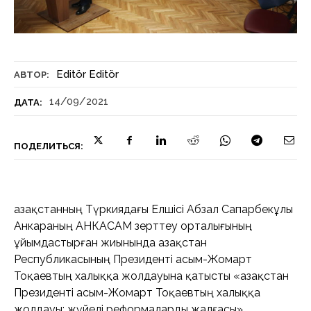
Editör Editör
АВТОР:
14/09/2021
ДАТА:
ПОДЕЛИТЬСЯ:
Қазақстанның Түркиядағы Елшісі Абзал Сапарбекұлы
Анкараның АНКАСАМ зерттеу орталығының
ұйымдастырған жиынында Қазақстан
Республикасының Президенті Қасым-Жомарт
Тоқаевтың халыққа жолдауына қатысты «Қазақстан
Президенті Қасым-Жомарт Тоқаевтың халыққа
жолдауы: жүйелі реформаларды жалғасы»