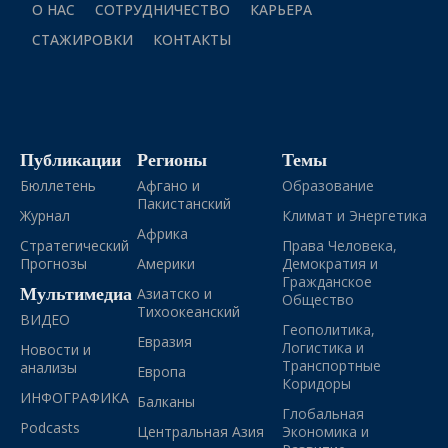
О НАС
СОТРУДНИЧЕСТВО
КАРЬЕРА
СТАЖИРОВКИ
КОНТАКТЫ
Публикации
Регионы
Темы
Бюллетень
Афгано и
Образование
Пакистанский
Журнал
Климат и Энергетика
Африка
Стратегический
Права Человека,
Прогнозы
Америки
Демократия и
Гражданское
Мультимедиа
Азиатско и
Общество
Тихоокеанский
ВИДЕО
Геополитика,
Евразия
Логистика и
Новости и
Транспортные
анализы
Европа
Коридоры
ИНФОГРАФИКА
Балканы
Глобальная
Podcasts
Центральная Азия
Экономика и