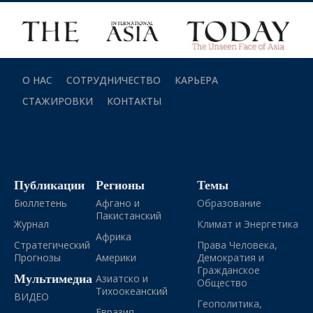
О НАС
СОТРУДНИЧЕСТВО
КАРЬЕРА
СТАЖИРОВКИ
КОНТАКТЫ
Публикации
Регионы
Темы
Бюллетень
Афгано и
Образование
Пакистанский
Журнал
Климат и Энергетика
Африка
Стратегический
Права Человека,
Прогнозы
Америки
Демократия и
Гражданское
Мультимедиа
Азиатско и
Общество
Тихоокеанский
ВИДЕО
Геополитика,
Евразия