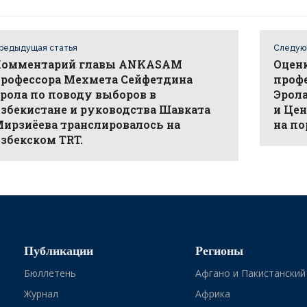
редыдущая статья
Следую
Комментарий главы ANKASAM
Оцен
рофессора Мехмета Сейфетдина
проф
рола по поводу выборов в
Эрол
збекистане и руководства Шавката
и Це
ирзиёева транслировалось на
на по
збекском TRT.
Публикации
Регионы
Бюллетень
Афгано и Пакистанский
Журнал
Африка