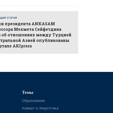
щая статья
ки президента ANKASAM
ессора Мехмета Сейфетдина
а об отношениях между Турцией
нтральной Азией опубликованы
ртале AKIpress
Темы
Образование
Климат и Энергетика