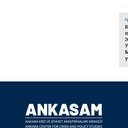
П
п
Э
У
М
у