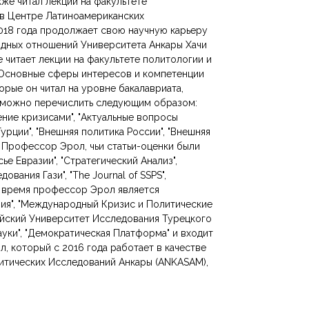
же читал лекции на факультете
 в Центре Латиноамериканских
018 года продолжает свою научную карьеру
одных отношений Университета Анкары Хачи
 читает лекции на факультете политологии и
Основные сферы интересов и компетенции
орые он читал на уровне бакалавриата,
, можно перечислить следующим образом:
вление кризисами", "Актуальные вопросы
рции", "Внешняя политика России", "Внешняя
. Профессор Эрол, чьи статьи-оценки были
ье Евразии", "Стратегический Анализ",
вания Гази", "The Journal of SSPS",
е время профессор Эрол является
ия", "Международный Кризис и Политические
гейский Университет Исследования Турецкого
уки", "Демократическая Платформа" и входит
, который с 2016 года работает в качестве
итических Исследований Анкары (ANKASAM),