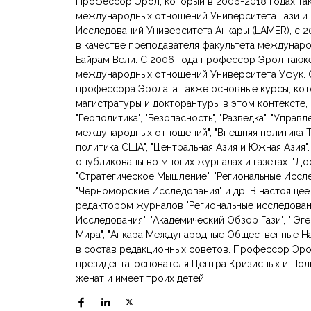
Профессор Эрол, который в 2006-2018 годах так
международных отношений Университета Гази и
Исследований Университета Анкары (LAMER), с 2
в качестве преподавателя факультета междунар
Байрам Вели. С 2006 года профессор Эрол также
международных отношений Университета Уфук. 
профессора Эрола, а также основные курсы, кот
магистратуры и докторантуры в этом контексте
"Геополитика", "Безопасность", "Разведка", "Упра
международных отношений", "Внешняя политика Ту
политика США", "Центральная Азия и Южная Азия"
опубликованы во многих журналах и газетах: "Дос
"Стратегическое Мышление", "Региональные Исследо
"Черноморские Исследования" и др. В настояще
редактором журналов "Региональные исследован
Исследования", "Академический Обзор Гази", " Э
Мира", "Анкара Международные Общественные На
в состав редакционных советов. Профессор Эрол
президента-основателя Центра Кризисных и Пол
женат и имеет троих детей.