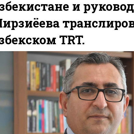
збекистане и руково
ирзиёева транслиров
збекском TRT.