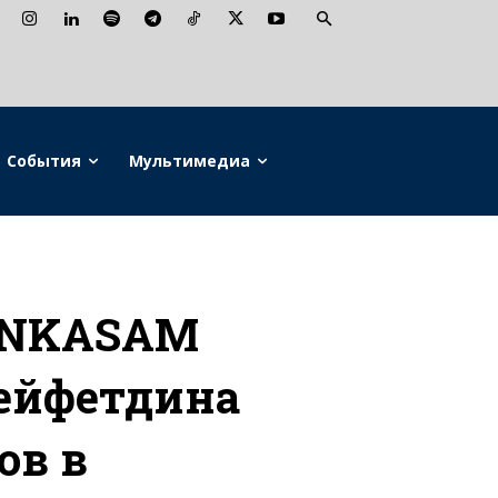
События
Мультимедиа
ANKASAM
Сейфетдина
ов в