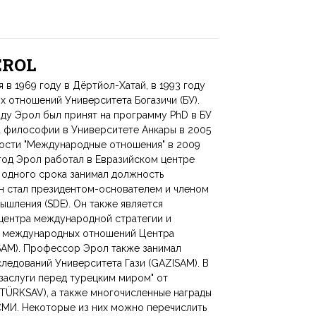
 EROL
 1969 году в Дёртйол-Хатай, в 1993 году
 отношений Университета Богазичи (БУ).
оду Эрол был принят на программу PhD в БУ
а философии в Университете Анкары в 2005
ности "Международные отношения" в 2009
 год Эрол работал в Евразийском центре
е одного срока занимал должность
он стал президентом-основателем и членом
ышления (SDE). Он также является
центра международной стратегии и
а международных отношений Центра
SAM). Профессор Эрол также занимал
ледований Университета Гази (GAZISAM). В
заслуги перед турецким миром" от
TÜRKSAV), а также многочисленные награды
 СМИ. Некоторые из них можно перечислить