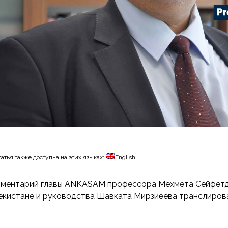
татья также доступна на этих языках:
English
ментарий главы ANKASAM профессора Мехмета Сейфетди
екистане и руководства Шавката Мирзиёева транслирова