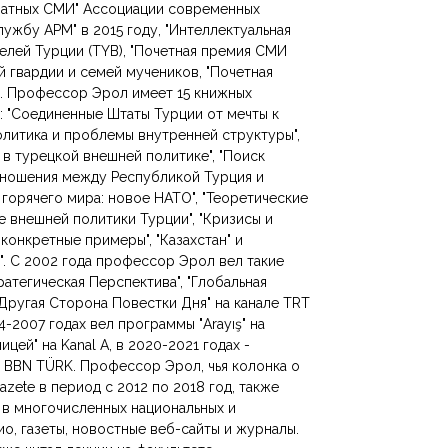
чатных СМИ" Ассоциации современных
лужбу APM" в 2015 году, "Интеллектуальная
елей Турции (TYB), "Почетная премия СМИ
 гвардии и семей мучеников, "Почетная
. Профессор Эрол имеет 15 книжных
: "Соединенные Штаты Турции от мечты к
олитика и проблемы внутренней структуры",
и в турецкой внешней политике", "Поиск
Отношения между Республикой Турция и
горячего мира: новое НАТО", "Теоретические
е внешней политики Турции", "Кризисы и
онкретные примеры", "Казахстан" и
. С 2002 года профессор Эрол вел такие
ратегическая Перспектива", "Глобальная
, "Другая Сторона Повестки Дня" на канале TRT
04-2007 годах вел программы "Arayış" на
ицей" на Kanal A, в 2020-2021 годах -
и BBN TÜRK. Профессор Эрол, чья колонка о
Gazete в период с 2012 по 2018 год, также
 в многочисленных национальных и
о, газеты, новостные веб-сайты и журналы.