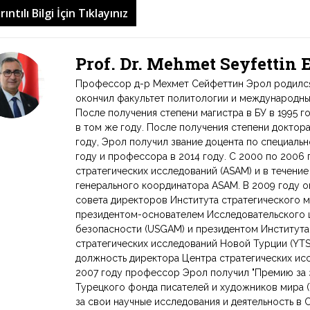
rıntılı Bilgi İçin Tıklayınız
Prof. Dr. Mehmet Seyfettin
Профессор д-р Мехмет Сейфеттин Эрол родился в
окончил факультет политологии и международных
После получения степени магистра в БУ в 1995 г
в том же году. После получения степени доктор
году, Эрол получил звание доцента по специаль
году и профессора в 2014 году. С 2000 по 2006
стратегических исследований (ASAM) и в течени
генерального координатора ASAM. В 2009 году 
совета директоров Института стратегического м
президентом-основателем Исследовательского 
безопасности (USGAM) и президентом Институт
стратегических исследований Новой Турции (YT
должность директора Центра стратегических исс
2007 году профессор Эрол получил "Премию за 
Турецкого фонда писателей и художников мира (
за свои научные исследования и деятельность в