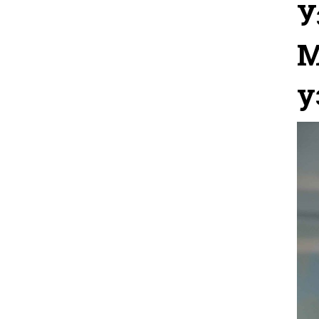
У
М
у