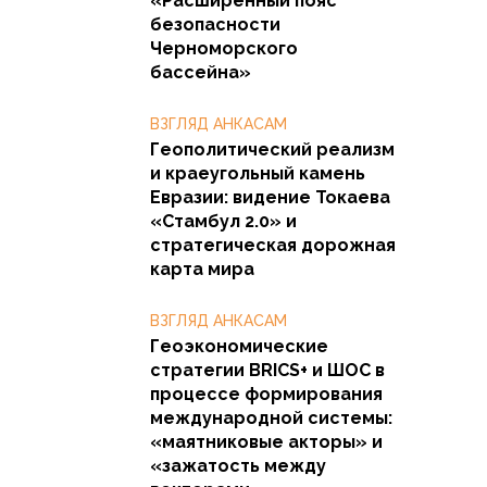
«Расширенный пояс
безопасности
Черноморского
бассейна»
ВЗГЛЯД АНКАСАМ
Геополитический реализм
и краеугольный камень
Евразии: видение Токаева
«Стамбул 2.0» и
стратегическая дорожная
карта мира
ВЗГЛЯД АНКАСАМ
Геоэкономические
стратегии BRICS+ и ШОС в
процессе формирования
международной системы:
«маятниковые акторы» и
«зажатость между