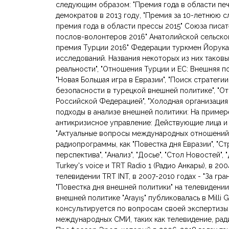
следующим образом: "Премия года в области пе
демократов в 2013 году, "Премия за 10-летнюю с
премия года в области прессы 2015" Союза писат
послов-волонтеров 2016" Анатолийской сельской
премия Турции 2016" Федерации туркмен Йорука
исследований. Названия некоторых из них таковы
реальности", "Отношения Турции и ЕС: Внешняя п
"Новая Большая игра в Евразии", "Поиск стратеги
безопасности в турецкой внешней политике", "
Российской Федерацией", "Холодная организация 
подходы в анализе внешней политики: На пример
антикризисное управление: Действующие лица и к
"Актуальные вопросы международных отношений"
радиопрограммы, как "Повестка дня Евразии", "Ст
перспектива", "Анализ", "Досье", "Стол Новостей"
Turkey's voice и TRT Radio 1 (Радио Анкары), в 20
телевидении TRT INT, в 2007-2010 годах - "За гран
"Повестка дня внешней политики" на телевидени
внешней политике "Arayış" публиковалась в Milli 
консультируется по вопросам своей экспертизы
международных СМИ, таких как телевидение, ради