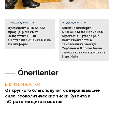
Предыдущая статья
Следующая статья
Президент AHKACAM
Мнение эксперта
проф. д-р Мехмет
ANKASAM по Балканам
Сейфеттин ЭРОЛ
Мустафы Чухадара о
выступил с оценками на
напряженности в
Казинформ
отношениях между
Сербией и Косово было
опубликовано в журнале
Elips Haber
Önerilenler
БЛИЖНИЙ ВОСТОК
От хрупкого благополучия к сдерживающей
силе: геополитические тиски Кувейта и
«Стратегия щита и моста»