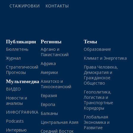
СТАЖИРОВКИ
КОНТАКТЫ
Публикации
Регионы
Темы
Бюллетень
Афгано и
Образование
Пакистанский
Журнал
Климат и Энергетика
Африка
Стратегический
Права Человека,
Прогнозы
Америки
Демократия и
Гражданское
Мультимедиа
Азиатско и
Общество
Тихоокеанский
ВИДЕО
Геополитика,
Евразия
Логистика и
Новости и
Транспортные
анализы
Европа
Коридоры
ИНФОГРАФИКА
Балканы
Глобальная
Podcasts
Центральная Азия
Экономика и
Развитие
Интервью
Средний Восток