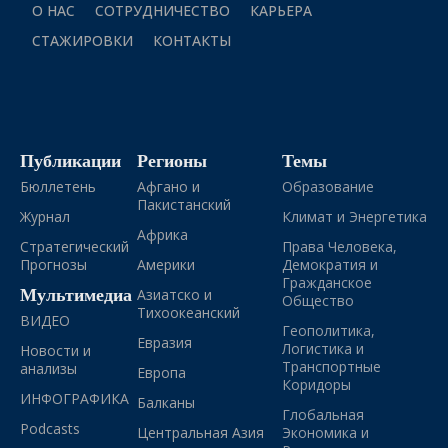
О НАС
СОТРУДНИЧЕСТВО
КАРЬЕРА
СТАЖИРОВКИ
КОНТАКТЫ
Публикации
Регионы
Темы
Бюллетень
Афгано и
Образование
Пакистанский
Журнал
Климат и Энергетика
Африка
Стратегический
Права Человека,
Прогнозы
Америки
Демократия и
Гражданское
Мультимедиа
Азиатско и
Общество
Тихоокеанский
ВИДЕО
Геополитика,
Евразия
Логистика и
Новости и
Транспортные
анализы
Европа
Коридоры
ИНФОГРАФИКА
Балканы
Глобальная
Podcasts
Центральная Азия
Экономика и