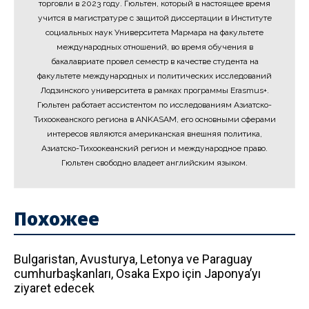
торговли в 2023 году. Гюльтен, который в настоящее время
учится в магистратуре с защитой диссертации в Институте
социальных наук Университета Мармара на факультете
международных отношений, во время обучения в
бакалавриате провел семестр в качестве студента на
факультете международных и политических исследований
Лодзинского университета в рамках программы Erasmus+.
Гюльтен работает ассистентом по исследованиям Азиатско-
Тихоокеанского региона в ANKASAM, его основными сферами
интересов являются американская внешняя политика,
Азиатско-Тихоокеанский регион и международное право.
Гюльтен свободно владеет английским языком.
Похожее
Bulgaristan, Avusturya, Letonya ve Paraguay
cumhurbaşkanları, Osaka Expo için Japonya’yı
ziyaret edecek