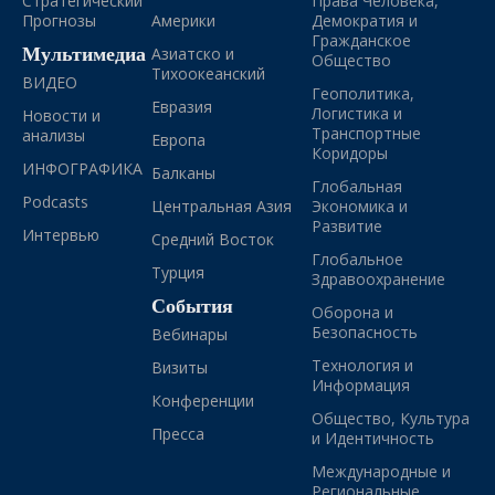
Стратегический
Права Человека,
Прогнозы
Америки
Демократия и
Гражданское
Мультимедиа
Азиатско и
Общество
Тихоокеанский
ВИДЕО
Геополитика,
Евразия
Логистика и
Новости и
Транспортные
анализы
Европа
Коридоры
ИНФОГРАФИКА
Балканы
Глобальная
Podcasts
Центральная Азия
Экономика и
Развитие
Интервью
Средний Восток
Глобальное
Турция
Здравоохранение
События
Оборона и
Безопасность
Вебинары
Технология и
Визиты
Информация
Конференции
Общество, Культура
Пресса
и Идентичность
Международные и
Региональные