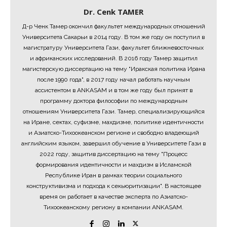
Dr. Cenk TAMER
Д-р Ченк Тамер окончил факультет международных отношений
Университета Сакарьи в 2014 году. В том же году он поступил в
магистратуру Университета Гази, факультет ближневосточных
и африканских исследований. В 2016 году Тамер защитил
магистерскую диссертацию на тему "Иракская политика Ирана
после 1990 года", в 2017 году начал работать научным
ассистентом в ANKASAM и в том же году был принят в
программу доктора философии по международным
отношениям Университета Гази. Тамер, специализирующийся
на Иране, сектах, суфизме, махдизме, политике идентичности
и Азиатско-Тихоокеанском регионе и свободно владеющий
английским языком, завершил обучение в Университете Гази в
2022 году, защитив диссертацию на тему "Процесс
формирования идентичности и махдизм в Исламской
Республике Иран в рамках теории социального
конструктивизма и подхода к секьюритизации". В настоящее
время он работает в качестве эксперта по Азиатско-
Тихоокеанскому региону в компании ANKASAM.