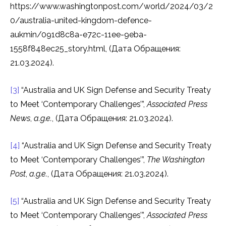
https://www.washingtonpost.com/world/2024/03/2
0/australia-united-kingdom-defence-
aukmin/091d8c8a-e72c-11ee-9eba-
1558f848ec25_story.html, (Дата Обращения:
21.03.2024).
[3]
“Australia and UK Sign Defense and Security Treaty
to Meet ‘Contemporary Challenges’”,
Associated Press
News
,
a.g.e.
, (Дата Обращения: 21.03.2024).
[4]
“Australia and UK Sign Defense and Security Treaty
to Meet ‘Contemporary Challenges’”,
The Washington
Post
,
a.g.e.
, (Дата Обращения: 21.03.2024).
[5]
“Australia and UK Sign Defense and Security Treaty
to Meet ‘Contemporary Challenges’”,
Associated Press