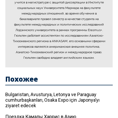
учится в магистратуре с защитой диссертации в Институте
социальных наук Университета Мармара на факультете
международных отношений, во время обучения в
бакалавриате провел семестр в качестве студента на
факультете международных и политических исследований
Лодзинского университета в рамках программы Erasmus+.
Гюльтен работает ассистентом по исследованиям Азиатско-
Тихоокеанского региона в ANKASAM, его основными сферами
интересов являются американская внешняя политика,
Азиатско-Тихоокеанский регион и международное право.
Гюльтен свободно владеет английским языком.
Похожее
Bulgaristan, Avusturya, Letonya ve Paraguay
cumhurbaşkanları, Osaka Expo için Japonya’yı
ziyaret edecek
Поездка Камалы Харрис в Азию