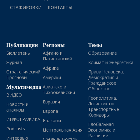
СТАЖИРОВКИ
КОНТАКТЫ
Публикации
Регионы
Темы
Бюллетень
Афгано и
Образование
Пакистанский
Журнал
Климат и Энергетика
Африка
Стратегический
Права Человека,
Прогнозы
Америки
Демократия и
Гражданское
Мультимедиа
Азиатско и
Общество
Тихоокеанский
ВИДЕО
Геополитика,
Евразия
Логистика и
Новости и
Транспортные
анализы
Европа
Коридоры
ИНФОГРАФИКА
Балканы
Глобальная
Podcasts
Центральная Азия
Экономика и
Развитие
Интервью
Средний Восток