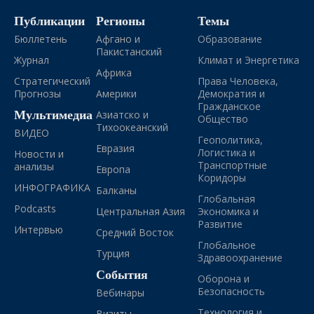
Публикации
Регионы
Темы
Бюллетень
Афгано и
Образование
Пакистанский
Журнал
Климат и Энергетика
Африка
Стратегический
Права Человека,
Прогнозы
Америки
Демократия и
Гражданское
Мультимедиа
Азиатско и
Общество
Тихоокеанский
ВИДЕО
Геополитика,
Евразия
Логистика и
Новости и
Транспортные
анализы
Европа
Коридоры
ИНФОГРАФИКА
Балканы
Глобальная
Podcasts
Центральная Азия
Экономика и
Развитие
Интервью
Средний Восток
Глобальное
Турция
Здравоохранение
События
Оборона и
Безопасность
Вебинары
Технология и
Визиты