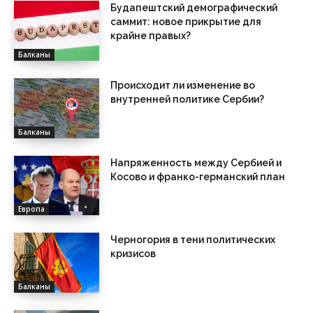
Будапештский демографический
саммит: новое прикрытие для
крайне правых?
Балканы
Происходит ли изменение во
внутренней политике Сербии?
Балканы
Напряженность между Сербией и
Косово и франко-германский план
Европа
Черногория в тени политических
кризисов
Балканы