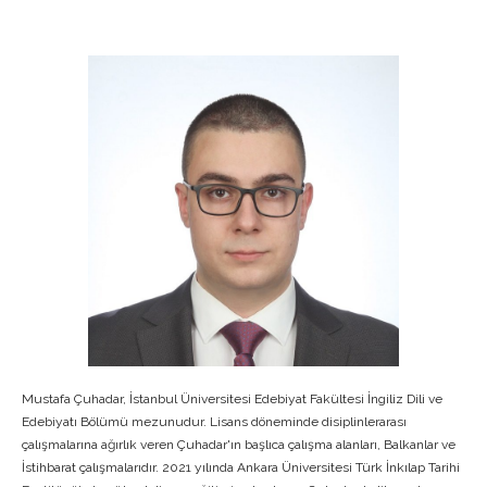
Mustafa Çuhadar, İstanbul Üniversitesi Edebiyat Fakültesi İngiliz Dili ve
Edebiyatı Bölümü mezunudur. Lisans döneminde disiplinlerarası
çalışmalarına ağırlık veren Çuhadar'ın başlıca çalışma alanları, Balkanlar ve
İstihbarat çalışmalarıdır. 2021 yılında Ankara Üniversitesi Türk İnkılap Tarihi