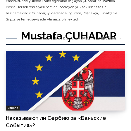
Enstitüsü’nde yüksek lisans eğitimine başlayan Çuhadar, halihazırda
Bosna Hersek’teki siyasi partileri inceleyen yüksek lisans tezini
hazırlamaktadır. Çuhadar, iyi derecede İngilizce, Boşnakça, Hırvatça ve
Sırpça ve temel seviyede Almanca bilmektedir.
Mustafa ÇUHADAR
ALL
ВЗГЛЯД АНКАСАМ
Подробнее
Европа
Наказывают ли Сербию за «Баньские
События»?