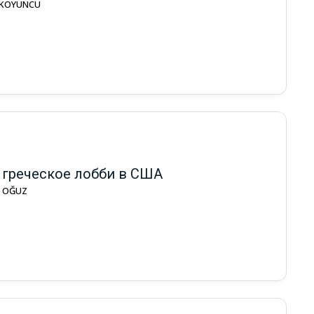
 KOYUNCU
 греческое лобби в США
ak OĞUZ