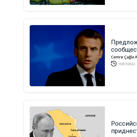
Предлож
сообщес
Cemre Çağla
15/07/2022
Российс
приднес