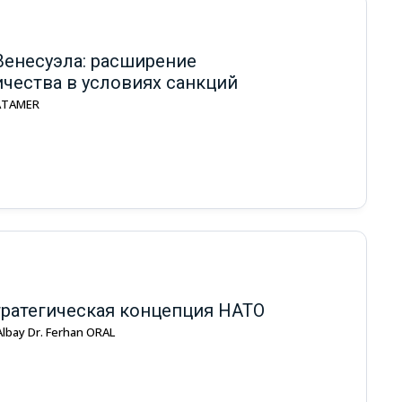
Венесуэла: расширение
ичества в условиях санкций
 ATAMER
тратегическая концепция НАТО
Albay Dr. Ferhan ORAL