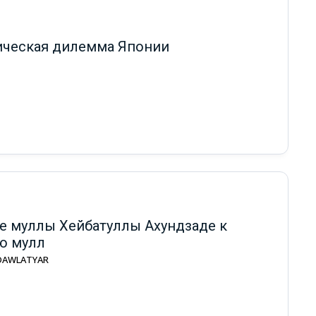
ическая дилемма Японии
е муллы Хейбатуллы Ахундзаде к
ю мулл
 DAWLATYAR