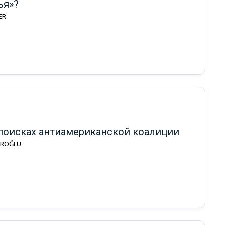
ья»?
ER
 поисках антиамериканской коалиции
KEROĞLU