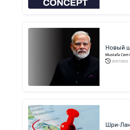
Новый ш
Mustafa Cem
20/07/2022
Шри-Лан