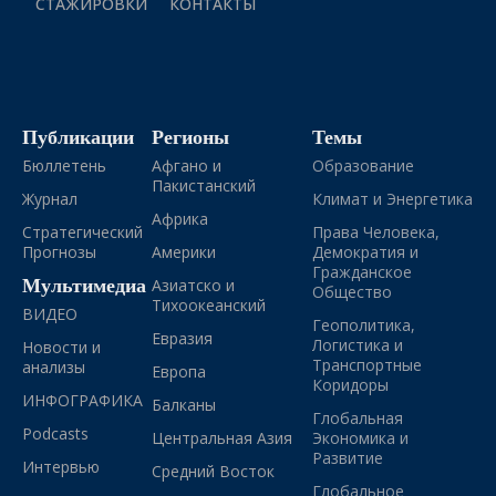
СТАЖИРОВКИ
КОНТАКТЫ
Публикации
Регионы
Темы
Бюллетень
Афгано и
Образование
Пакистанский
Журнал
Климат и Энергетика
Африка
Стратегический
Права Человека,
Прогнозы
Америки
Демократия и
Гражданское
Мультимедиа
Азиатско и
Общество
Тихоокеанский
ВИДЕО
Геополитика,
Евразия
Логистика и
Новости и
Транспортные
анализы
Европа
Коридоры
ИНФОГРАФИКА
Балканы
Глобальная
Podcasts
Центральная Азия
Экономика и
Развитие
Интервью
Средний Восток
Глобальное