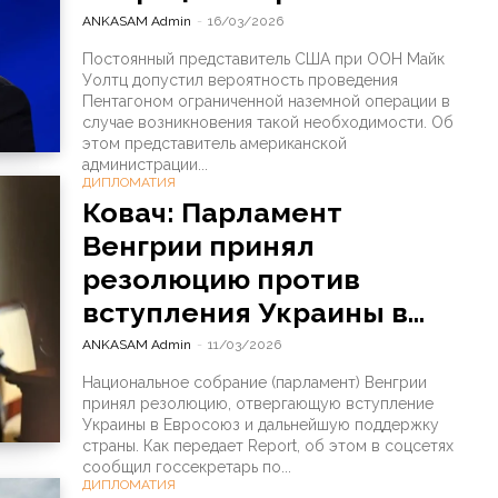
ANKASAM Admin
-
16/03/2026
Постоянный представитель США при ООН Майк
Уолтц допустил вероятность проведения
Пентагоном ограниченной наземной операции в
случае возникновения такой необходимости. Об
этом представитель американской
администрации...
ДИПЛОМАТИЯ
Ковач: Парламент
Венгрии принял
резолюцию против
вступления Украины в...
ANKASAM Admin
-
11/03/2026
Национальное собрание (парламент) Венгрии
принял резолюцию, отвергающую вступление
Украины в Евросоюз и дальнейшую поддержку
страны. Как передает Report, об этом в соцсетях
сообщил госсекретарь по...
ДИПЛОМАТИЯ