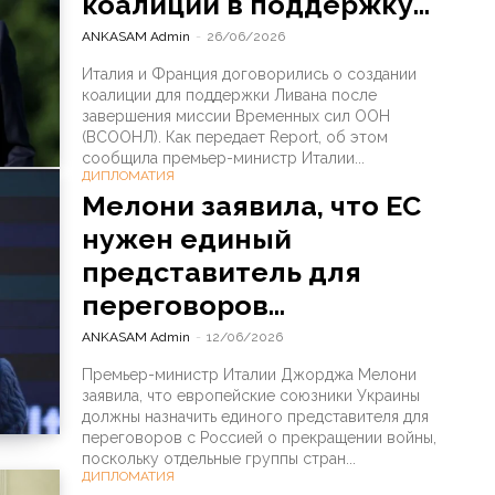
коалиции в поддержку...
ANKASAM Admin
-
26/06/2026
Италия и Франция договорились о создании
коалиции для поддержки Ливана после
завершения миссии Временных сил ООН
(ВСООНЛ). Как передает Report, об этом
сообщила премьер-министр Италии...
ДИПЛОМАТИЯ
Мелони заявила, что ЕС
нужен единый
представитель для
переговоров...
ANKASAM Admin
-
12/06/2026
Премьер-министр Италии Джорджа Мелони
заявила, что европейские союзники Украины
должны назначить единого представителя для
переговоров с Россией о прекращении войны,
поскольку отдельные группы стран...
ДИПЛОМАТИЯ