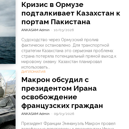
Кризис в Ормузе
подталкивает Казахстан к
портам Пакистана
ANKASAM Admin
-
10/03/2026
Судоходство через Ормузский пролив
фактически остановлено. Для транспортной
стратегии Казахстана это серьезная проблема:
страна потеряла потенциальный прямой выход к
мировому океану. Казахстан планировал
использовать...
ДИПЛОМАТИЯ
Макрон обсудил с
президентом Ирана
освобождение
французских граждан
ANKASAM Admin
-
09/03/2026
Президент Франции Эммануэль Макрон провел