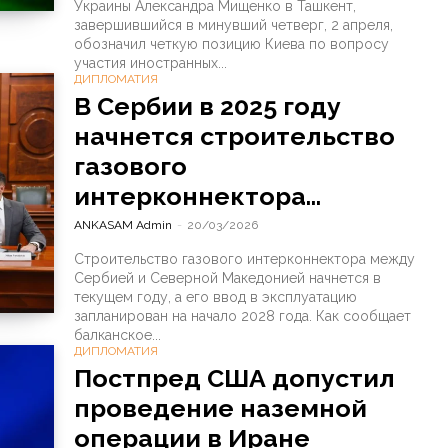
Украины Александра Мищенко в Ташкент,
завершившийся в минувший четверг, 2 апреля,
обозначил четкую позицию Киева по вопросу
участия иностранных...
ДИПЛОМАТИЯ
В Сербии в 2025 году
начнется строительство
газового
интерконнектора...
ANKASAM Admin
-
20/03/2026
Строительство газового интерконнектора между
Сербией и Северной Македонией начнется в
текущем году, а его ввод в эксплуатацию
запланирован на начало 2028 года. Как сообщает
балканское...
ДИПЛОМАТИЯ
Постпред США допустил
проведение наземной
операции в Иране