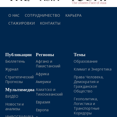
О НАС
СОТРУДНИЧЕСТВО
КАРЬЕРА
СТАЖИРОВКИ
КОНТАКТЫ
Публикации
Регионы
Темы
Бюллетень
Афгано и
Образование
Пакистанский
Журнал
Климат и Энергетика
Африка
Стратегический
Права Человека,
Прогнозы
Америки
Демократия и
Гражданское
Мультимедиа
Азиатско и
Общество
Тихоокеанский
ВИДЕО
Геополитика,
Евразия
Логистика и
Новости и
Транспортные
анализы
Европа
Коридоры
ИНФОГРАФИКА