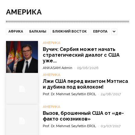
АМЕРИКА
АФРИКА
БАЛКАНЫ
БЛИЖНИЙ ВОСТОК
ЕВРОПА
АМЕРИКА
Вучич: Сербия может начать
стратегический диалог с США
уже...
ANKASAM Admin
-
09/06/2026
АМЕРИКА
Лжи США перед визитом Мэттиса
и дубина под войлоком!
Prof. Dr. Mehmet Seyfettin EROL
-
24/08/2017
АМЕРИКА
Вызов, брошенный США от «де-
факто союзников»
Prof. Dr. Mehmet Seyfettin EROL
-
03/07/2017